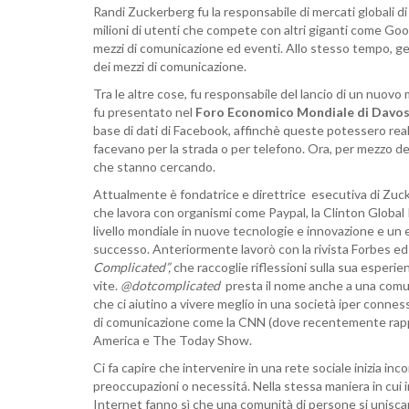
Randi Zuckerberg fu la responsabile di mercati globali di 
milioni di utenti che compete con altri giganti come Go
mezzi di comunicazione ed eventi. Allo stesso tempo, gest
dei mezzi di comunicazione.
Tra le altre cose, fu responsabile del lancio di un nuo
fu presentato nel
Foro
Economico
Mondiale
di
Davo
base di dati di Facebook, affinchè queste potessero reali
facevano per la strada o per telefono. Ora, per mezzo del
che stanno cercando.
Attualmente è fondatrice e direttrice esecutiva di Zu
che lavora con organismi come Paypal, la Clinton Global I
livello mondiale in nuove tecnologie e innovazione e un 
successo. Anteriormente lavorò con la rivista Forbes ed è
Complicated
”,
che raccoglie riflessioni sulla sua esperi
vite.
@
dotcomplicated
presta il nome anche a una comuni
che ci aiutino a vivere meglio in una società iper connes
di comunicazione come la CNN (dove recentemente ra
America e The Today Show.
Ci fa capire che intervenire in una rete sociale inizia inc
preoccupazioni o necessitá. Nella stessa maniera in cui i
Internet fanno sì che una comunità di persone si unisca