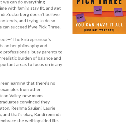
hat we can do everything—
me with family, stay fit, and get
andi Zuckerberg doesn’t believe
 contends, and trying to do so
e can succeed if we Pick Three.
 tweet—"The Entrepreneur’s
ds on her philosophy and
to professionals, busy parents to
nrealistic burden of balance and
portant areas to focus on in any
reer learning that there’s no
d examples from other
ilicon Valley, new moms
t graduates convinced they
ington, Reshma Saujani, Laurie
y, and that’s okay, Randi reminds
embrace the well-lopsided life.