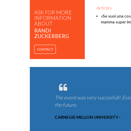
Articles
ASK FOR MORE
«Se vuoi una cosa
INFORMATION
mamma super im
ABOUT
RANDI
ZUCKERBERG
CONTACT
The event was very succesfull!. Eve
the future.
CARNEGIE MELLON UNIVERSITY ·