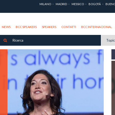
MILANO
MADRID
MESSICO
BOGOTÁ
BUENO
NEWS
BCC SPEAKERS
SPEAKERS
CONTATTI
BCC INTERNACIONAL
Topi