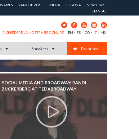
S AIRES
VANCOUVER
LONDRA
LISBONA
NEW YORK
ISTANBUL
EN
ES
CO
IT
MX
RICHIEDERE LA NOSTRA BROCHURE
cs
Speakers
Favorites
SOCIAL MEDIA AND BROADWAY: RANDI
ZUCKERBERG AT TEDXBROADWAY