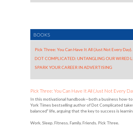
BOOKS
Pick Three: You Can Have It All (Just Not Every Day).
DOT COMPLICATED: UNTANGLING OUR WIRED L
SPARK YOUR CAREER IN ADVERTISING
Pick Three: You Can Have It All (Just Not Every Da
In this motivational handbook—both a business how-t
York Times bestselling author of Dot Complicated takes 
balanced" life, arguing that the key to success is learni
Work. Sleep. Fitness. Family. Friends. Pick Three.