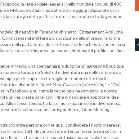
Facebook, la rete sociale leader a livello mondiale con più di 400
ogle e MySpace ed amministratrice delle
azioni
relazionate con i
í la strategia della politica internazionale, oltre che la gestione
vo modello di negozio in Facebook chiamato “Engagement Ads”, che
s
. Consisteva nel mettere a disposizone delle imprese, l’enorme
zzare nella piattaforma della rete sociale le inchieste che prima si
la rete sociale, le imprese possono selezionare il profilo specifico
ckerberg Media, una compagnia produttrice di marketing boutique
nitiative o Cirque de Soleil ed è diventata una delle referenze a
esempio per le imprese che vogliono rendere effettivo il
 autrice di due libri
“
Spark
Your
Career
in
Advertising
” e “
Dot
enza in Facebook e su come la tecnologia ha cambiato le nostre
tà online creata da lei con il fine di risolvere e apportare idee
sa. Allo stesso tempo, ha fatto molte apparizioni in diversi mezzi
ppresentò Facebook come corrispondente) Good Morning
ontrando altre persone con le quali condividere i nostri interessi,
n un’impresa tutti devono essere interconnessi, le reti sociali in
no e Randi sa trasmettere con entusiasmo quei valori nella sua