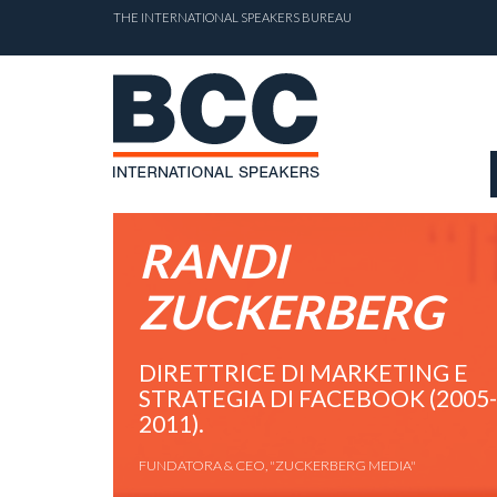
THE INTERNATIONAL SPEAKERS BUREAU
RANDI
ZUCKERBERG
DIRETTRICE DI MARKETING E
STRATEGIA DI FACEBOOK (2005-
2011).
FUNDATORA & CEO, "ZUCKERBERG MEDIA"