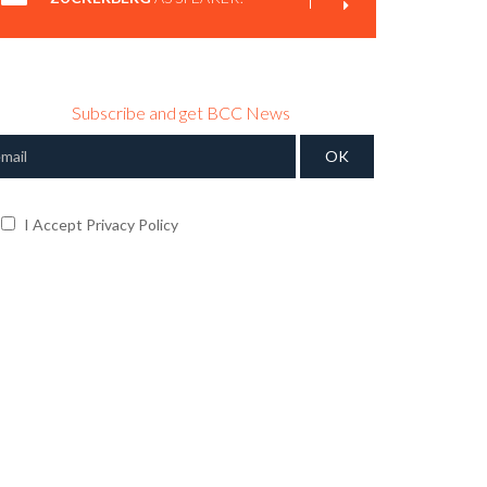
RANDI ZUCKERBERG'S TOP TEN SOCIAL MEDIA
TRENDS
Subscribe and get BCC News
I Accept Privacy Policy