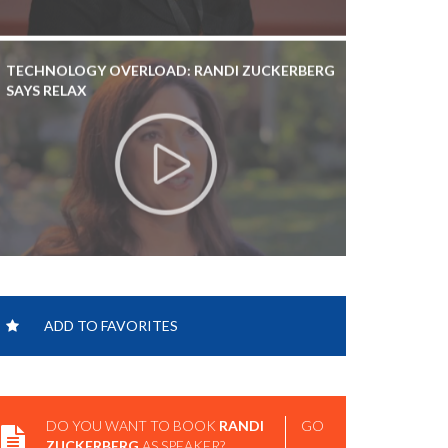
TECHNOLOGY OVERLOAD: RANDI ZUCKERBERG
SAYS RELAX
RANDI ZUCKERBERG SHARES TOP SOCIAL MEDIA
TRENDS OF 2012 AT UBIQ PARIS
ADD TO FAVORITES
DO YOU WANT TO BOOK
RANDI
GO
ZUCKERBERG
AS SPEAKER?