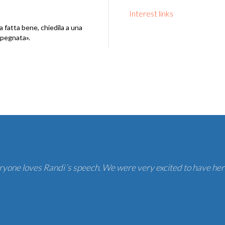
Interest links
 fatta bene, chiedila a una
pegnata».
ryone loves Randi´s speech. We were very excited to have her 