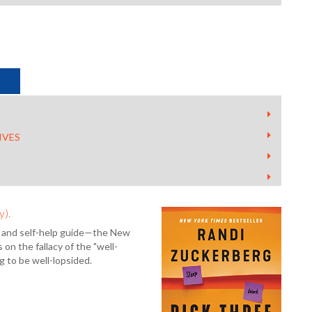
IVES
y).
o and self-help guide—the New
on the fallacy of the "well-
ng to be well-lopsided.