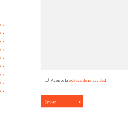
W
W
W
W
W
W
W
Acepto la
política de privacidad
W
W