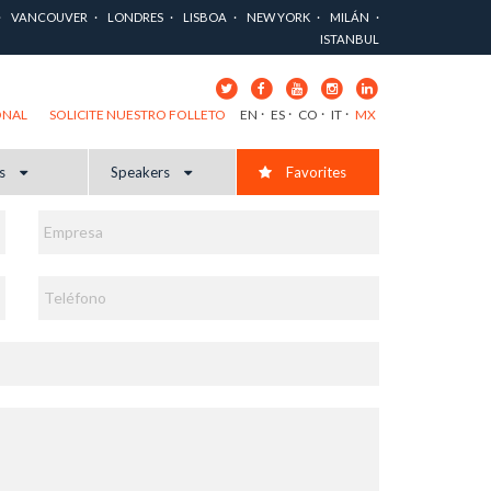
VANCOUVER
LONDRES
LISBOA
NEW YORK
MILÁN
ISTANBUL
EN
ES
CO
IT
MX
ONAL
SOLICITE NUESTRO FOLLETO
cs
Speakers
Favorites