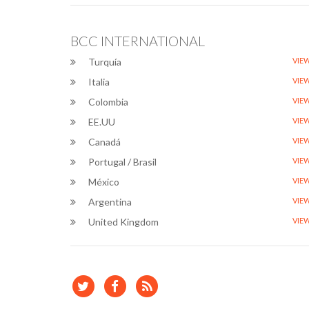
BCC INTERNATIONAL
Turquía
VIE
Italia
VIE
Colombia
VIE
EE.UU
VIE
Canadá
VIE
Portugal / Brasil
VIE
México
VIE
Argentina
VIE
United Kingdom
VIE