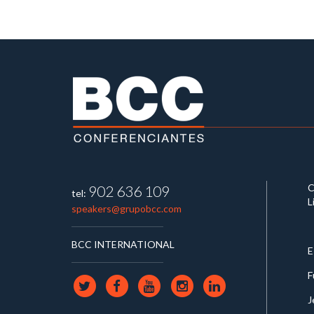
C
902 636 109
tel:
L
speakers@grupobcc.com
BCC INTERNATIONAL
E
F
J