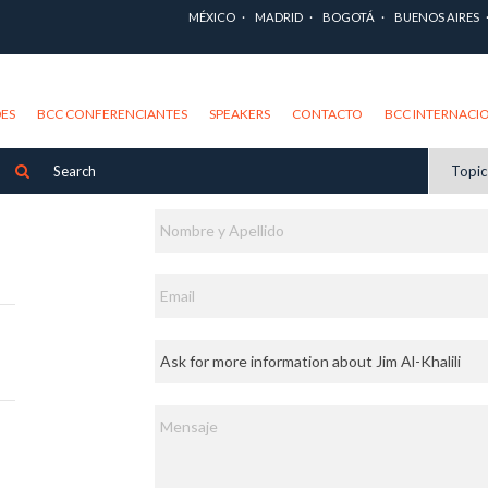
MÉXICO
MADRID
BOGOTÁ
BUENOS AIRES
ES
BCC CONFERENCIANTES
SPEAKERS
CONTACTO
BCC INTERNACI
Topi