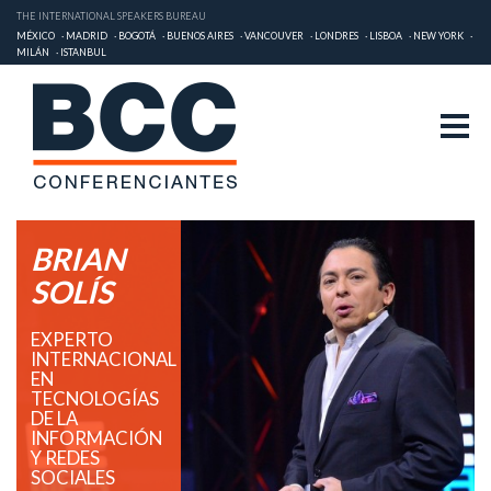
THE INTERNATIONAL SPEAKERS BUREAU
MÉXICO
MADRID
BOGOTÁ
BUENOS AIRES
VANCOUVER
LONDRES
LISBOA
NEW YORK
MILÁN
ISTANBUL
BRIAN
SOLÍS
EXPERTO
INTERNACIONAL
EN
TECNOLOGÍAS
DE LA
INFORMACIÓN
Y REDES
SOCIALES