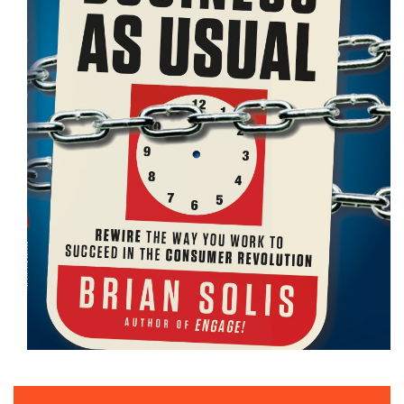
SCREW BUSINESS AS USUAL....THIS IS THE REAL WORLD