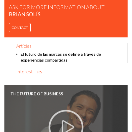
ASK FOR MORE INFORMATION ABOUT
WHAT’S THE FUTURE OF BUSINESS?
BRIAN SOLÍS
CONTACT
Articles
El futuro de las marcas se define a través de
experiencias compartidas
Interest links
THE FUTURE OF BUSINESS