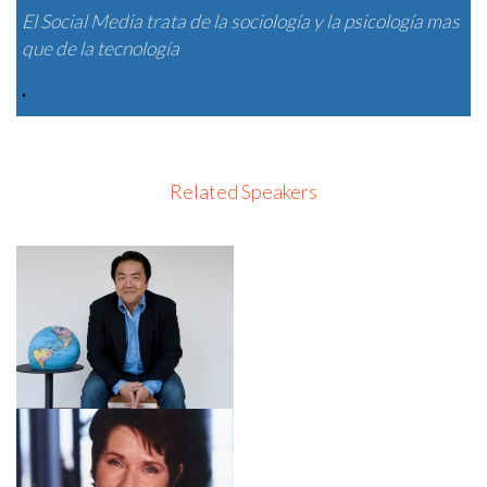
El Social Media trata de la sociología y la psicología mas
que de la tecnología
·
WHAT’S THE FUTURE OF BUSINESS?
Related Speakers