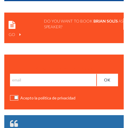
SOCIAL CUSTOMER SERVICE
DO YOU WANT TO BOOK
BRIAN SOLÍS
AS
SPEAKER?
GO
Subscribe and get BCC News
SCREW BUSINESS AS USUAL....THIS IS THE REAL WORLD
Acepto la política de privacidad