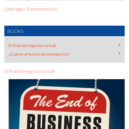
Liderazgo/ Transformación
BOOKS
El final del negocios actual
¿Cuál es el futuro de losnegocios?
El final del negocios actual