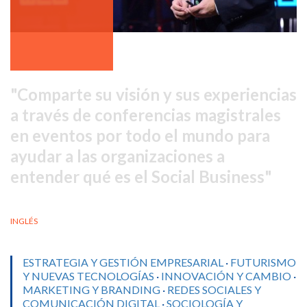
Comparte su visión y sus experiencias
a través de conferencias magistrales
en eventos por todo el mundo para
ayudar a las organizaciones a
entender qué es el Social Business
INGLÉS
ESTRATEGIA Y GESTIÓN EMPRESARIAL
·
FUTURISMO
Y NUEVAS TECNOLOGÍAS
·
INNOVACIÓN Y CAMBIO
·
MARKETING Y BRANDING
·
REDES SOCIALES Y
COMUNICACIÓN DIGITAL
·
SOCIOLOGÍA Y