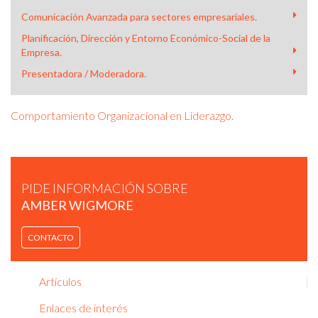
Comunicación Avanzada para sectores empresariales.
Planificación, Dirección y Entorno Económico-Social de la
Empresa.
Presentadora / Moderadora.
Comportamiento Organizacional en Liderazgo.
AMBER WIGMORE - WOMENALIA INSPIRATION DAY 2014
PIDE INFORMACIÓN SOBRE
AMBER WIGMORE
CONTACTO
Artículos
Enlaces de interés