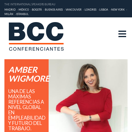
THE INTERNATIONAL SPEAKERS BUREAU
MADRID
MÉXICO
BOGOTÁ
BUENOS AIRES
VANCOUVER
LONDRES
LISBOA
NEW YORK
MILÁN
ISTANBUL
AMBER
WIGMORE
UNA DE LAS
MÁXIMAS
REFERENCIAS A
NIVEL GLOBAL
EN
EMPLEABILIDAD
Y FUTURO DEL
TRABAJO.