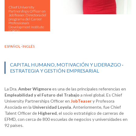
Chief University
Partnerships Officer en
JobTeaser. Directora del
programa del Career
Professionals
Development Institute
(CPDI).
ESPAÑOL · INGLÉS
CAPITAL HUMANO, MOTIVACIÓN Y LIDERAZGO
·
ESTRATEGIA Y GESTIÓN EMPRESARIAL
La Dra.
Amber
Wigmore
es una de las principales referencias en
Empleabilidad y el Futuro del Trabajo
a nivel global. Es Chief
University Partnerships Officer en
JobTeaser
y Profesora
Asociada en la
Universidad Loyola
. Anteriormente, fue Chief
Talent Officer de
Highered
, el socio estratégico de carreras de
EFMD, con cerca de 800 escuelas de negocios y universidades en
92 países.