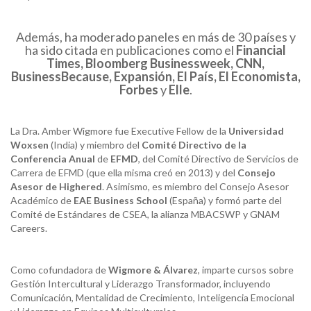
Además, ha moderado paneles en más de 30 países y
ha sido citada en publicaciones como el
Financial
Times, Bloomberg
Businessweek
, CNN,
BusinessBecause
, Expansión, El País, El Economista,
Forbes
y
Elle
.
La Dra. Amber Wigmore fue Executive Fellow de la
Universidad
Woxsen
(India) y miembro del
Comité Directivo de la
Conferencia Anual
de
EFMD
, del Comité Directivo de Servicios de
Carrera de EFMD (que ella misma creó en 2013) y del
Consejo
Asesor de
Highered
. Asimismo, es miembro del Consejo Asesor
Académico de
EAE Business
School
(España) y formó parte del
Comité de Estándares de CSEA, la alianza MBACSWP y GNAM
Careers.
Como cofundadora de
Wigmore
& Álvarez
, imparte cursos sobre
Gestión Intercultural y Liderazgo Transformador, incluyendo
Comunicación, Mentalidad de Crecimiento, Inteligencia Emocional