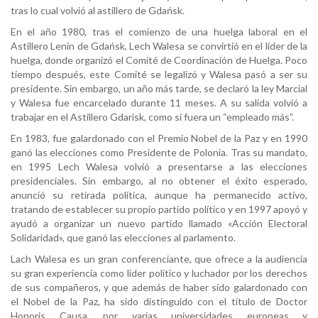
tras lo cual volvió al astillero de Gdańsk.
En el año 1980, tras el comienzo de una huelga laboral en el
Astillero Lenin de Gdańsk, Lech Walesa se convirtió en el líder de la
huelga, donde organizó el Comité de Coordinación de Huelga. Poco
tiempo después, este Comité se legalizó y Walesa pasó a ser su
presidente. Sin embargo, un año más tarde, se declaró la ley Marcial
y Walesa fue encarcelado durante 11 meses. A su salida volvió a
trabajar en el Astillero Gdarisk, como si fuera un “empleado más”.
En 1983, fue galardonado con el Premio Nobel de la Paz y en 1990
ganó las elecciones como Presidente de Polonia. Tras su mandato,
en 1995 Lech Walesa volvió a presentarse a las elecciones
presidenciales. Sin embargo, al no obtener el éxito esperado,
anunció su retirada política, aunque ha permanecido activo,
tratando de establecer su propio partido político y en 1997 apoyó y
ayudó a organizar un nuevo partido llamado «Acción Electoral
Solidaridad», que ganó las elecciones al parlamento.
Lach Walesa es un gran conferenciante, que ofrece a la audiencia
su gran experiencia como líder político y luchador por los derechos
de sus compañeros, y que además de haber sido galardonado con
el Nobel de la Paz, ha sido distinguido con el título de Doctor
Honoris Causa, por varias universidades europeas y