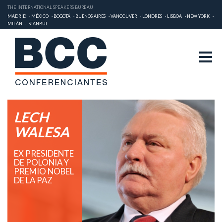
THE INTERNATIONAL SPEAKERS BUREAU
MADRID
MÉXICO
BOGOTÁ
BUENOS AIRES
VANCOUVER
LONDRES
LISBOA
NEW YORK
MILÁN
ISTANBUL
LECH
WALESA
EX PRESIDENTE
DE POLONIA Y
PREMIO NOBEL
DE LA PAZ