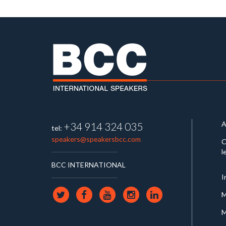
A
+34 914 324 035
tel:
speakers@speakersbcc.com
C
l
BCC INTERNATIONAL
I
M
M