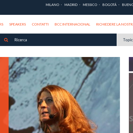
MILANO
MADRID
MESSICO
BOGOTÁ
BUENO
RS
SPEAKERS
CONTATTI
BCC INTERNACIONAL
RICHIEDERE LA NOST
Topi
E