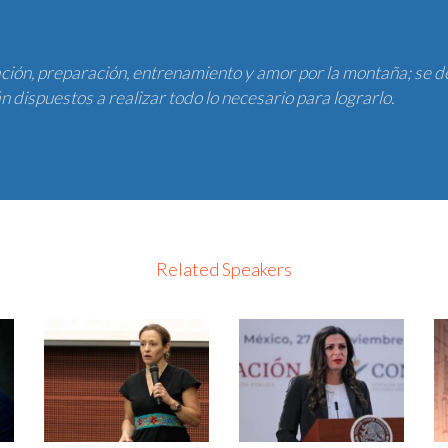
ación, preparación, entrenamiento y amor por la montaña; se 
n dispuestos a realizar todo lo necesario para lograrlo.
Related Speakers