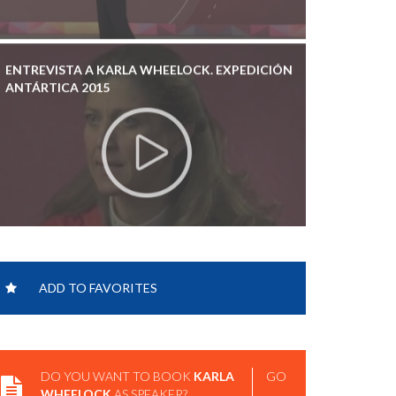
ENTREVISTA A KARLA WHEELOCK. EXPEDICIÓN
ANTÁRTICA 2015
CONFERENCIA DE KARLA WHEELOCK EN LA
CIUDAD DE LAS IDEAS.
ADD TO FAVORITES
DO YOU WANT TO BOOK
KARLA
GO
WHEELOCK
AS SPEAKER?