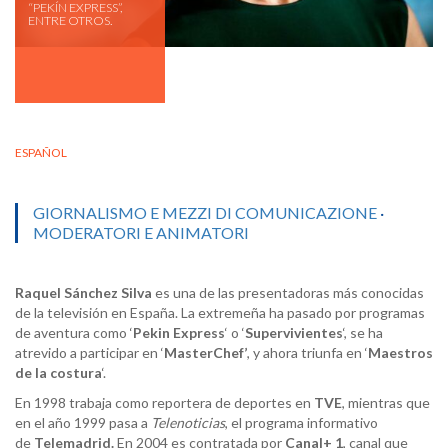
“PEKÍN EXPRESS”,
ENTRE OTROS.
ESPAÑOL
GIORNALISMO E MEZZI DI COMUNICAZIONE
·
MODERATORI E ANIMATORI
Raquel Sánchez Silva
es una de las presentadoras más conocidas
de la televisión en España. La extremeña ha pasado por programas
de aventura como ‘
Pekin
Express
‘ o ‘
Supervivientes
‘, se ha
atrevido a participar en ‘
MasterChef’
, y ahora triunfa en ‘
Maestros
de la costura
‘.
En 1998 trabaja como reportera de deportes en
TVE
, mientras que
en el año 1999 pasa a
Telenoticias
, el programa informativo
de
Telemadrid.
En 2004 es contratada por
Canal+ 1
, canal que