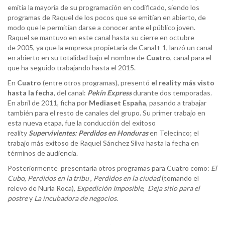
emitía la mayoría de su programación en codificado, siendo los
programas de Raquel de los pocos que se emitían en abierto, de
modo que le permitían darse a conocer ante el público joven.
Raquel se mantuvo en este canal hasta su cierre en octubre
de 2005, ya que la empresa propietaria de Canal+ 1, lanzó un canal
en abierto en su totalidad bajo el nombre de
Cuatro
, canal para el
que ha seguido trabajando hasta el 2015.
En
Cuatro
(entre otros programas), presentó
el reality más visto
hasta la fecha
, del canal:
Pekín Express
durante dos temporadas.
En abril de 2011, ficha por
Mediaset
España
, pasando a trabajar
también para el resto de canales del grupo. Su primer trabajo en
esta nueva etapa, fue la conducción del exitoso
reality
Supervivientes: Perdidos en Honduras
en Telecinco; el
trabajo más exitoso de Raquel Sánchez Silva hasta la fecha en
términos de audiencia.
Posteriormente presentaría otros programas para Cuatro como:
El
Cubo
,
Perdidos
en la tribu
,
Perdidos en la ciudad
(tomando el
relevo de Nuria Roca),
Expedición
Imposible
,
Deja sitio para el
postre
y
La
incubadora de negocios
.