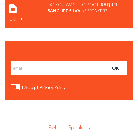
DO YOU WANT TO BOOK
RAQUEL
SÁNCHEZ SILVA
AS SPEAKER?
GO
Subscribe and get BCC News
I Accept Privacy Policy
Related Speakers