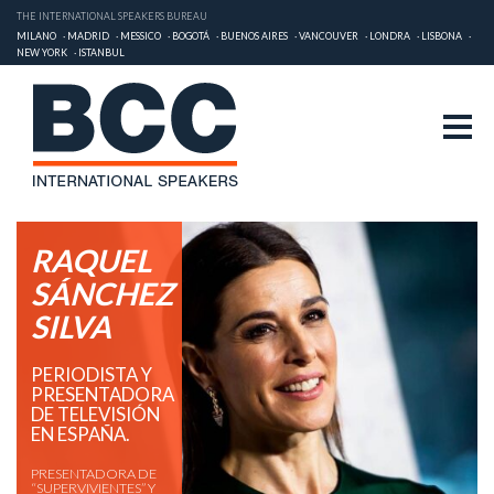
THE INTERNATIONAL SPEAKERS BUREAU
MILANO
MADRID
MESSICO
BOGOTÁ
BUENOS AIRES
VANCOUVER
LONDRA
LISBONA
NEW YORK
ISTANBUL
RAQUEL
SÁNCHEZ
SILVA
PERIODISTA Y
PRESENTADORA
DE TELEVISIÓN
EN ESPAÑA.
PRESENTADORA DE
“SUPERVIVIENTES” Y