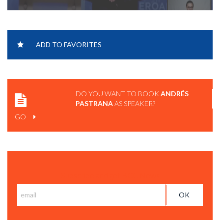
ADD TO FAVORITES
DO YOU WANT TO BOOK
ANDRÉS
PASTRANA
AS SPEAKER?
GO
Subscribe and get BCC News