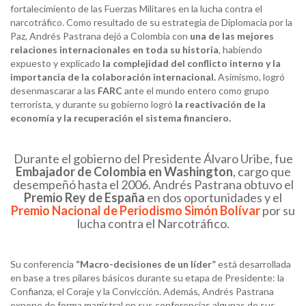
fortalecimiento de las Fuerzas Militares en la lucha contra el
narcotráfico. Como resultado de su estrategia de Diplomacia por la
Paz, Andrés Pastrana dejó a Colombia con
una de las mejores
relaciones internacionales en toda su historia
, habiendo
expuesto y explicado
la complejidad del conflicto interno y la
importancia de la colaboración
internacional.
Asimismo, logró
desenmascarar a las
FARC
ante el mundo entero como grupo
terrorista, y durante su gobierno logró
la reactivación de la
economía y la recuperación el sistema financiero.
Durante el gobierno del Presidente Álvaro Uribe, fue
Embajador de Colombia en Washington
, cargo que
desempeñó hasta el 2006. Andrés Pastrana obtuvo el
Premio Rey de España
en dos oportunidades y el
Premio Nacional de Periodismo Simón Bolívar
por su
lucha contra el Narcotráfico.
Su conferencia
“Macro-decisiones de un líder”
está desarrollada
en base a tres pilares básicos durante su etapa de Presidente: la
Confianza, el Coraje y la Convicción. Además, Andrés Pastrana
expone de forma magistral en sus conferencias algunas de sus