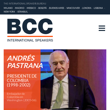
THE INTERNATIONAL SPEAKERS BUREAU
MILANO
MADRID
MESSICO
BOGOTÁ
BUENOS AIRES
VANCOUVER
LONDRA
LISBONA
NEW YORK
ISTANBUL
ANDRÉS
PASTRANA
PRESIDENTE DE
COLOMBIA
(1998-2002)
Embajador de
Colombia en
Washington (2005-06).