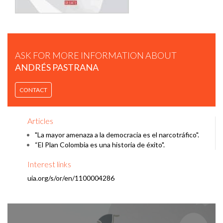
ASK FOR MORE INFORMATION ABOUT
ANDRÉS PASTRANA
ANDRÉS PASTRANA | ENCUENTRO IBEROAMERICANO
CONTACT
VOCES POR LA PAZ.
Articles
"La mayor amenaza a la democracia es el narcotráfico".
“El Plan Colombia es una historia de éxito".
Interest links
uia.org/s/or/en/1100004286