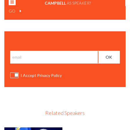
CAMPBELL
AS SPEAKER?
GO
Subscribe and get BCC News
I Accept Privacy Policy
Related Speakers