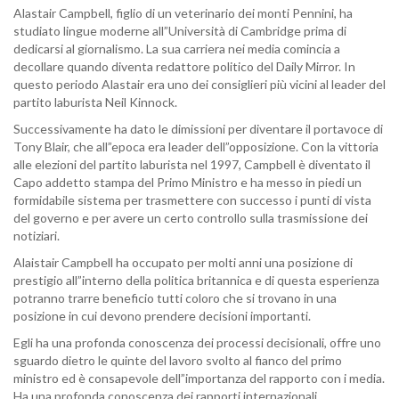
Alastair Campbell, figlio di un veterinario dei monti Pennini, ha
studiato lingue moderne all”Università di Cambridge prima di
dedicarsi al giornalismo. La sua carriera nei media comincia a
decollare quando diventa redattore politico del Daily Mirror. In
questo periodo Alastair era uno dei consiglieri più vicini al leader del
partito laburista Neil Kinnock.
Successivamente ha dato le dimissioni per diventare il portavoce di
Tony Blair, che all”epoca era leader dell”opposizione. Con la vittoria
alle elezioni del partito laburista nel 1997, Campbell è diventato il
Capo addetto stampa del Primo Ministro e ha messo in piedi un
formidabile sistema per trasmettere con successo i punti di vista
del governo e per avere un certo controllo sulla trasmissione dei
notiziari.
Alaistair Campbell ha occupato per molti anni una posizione di
prestigio all”interno della politica britannica e di questa esperienza
potranno trarre beneficio tutti coloro che si trovano in una
posizione in cui devono prendere decisioni importanti.
Egli ha una profonda conoscenza dei processi decisionali, offre uno
sguardo dietro le quinte del lavoro svolto al fianco del primo
ministro ed è consapevole dell”importanza del rapporto con i media.
Ha una profonda conoscenza dei rapporti internazionali