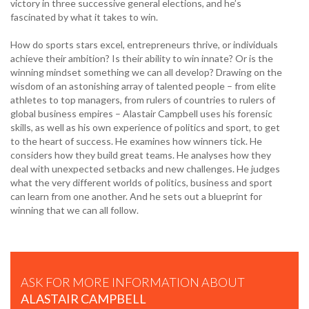
victory in three successive general elections, and he’s
fascinated by what it takes to win.
How do sports stars excel, entrepreneurs thrive, or individuals
achieve their ambition? Is their ability to win innate? Or is the
ALASTAIR CAMPBELL - THE WORST THINGS THAT
winning mindset something we can all develop? Drawing on the
HAPPEN CAN OFTEN BE THE BEST -
wisdom of an astonishing array of talented people – from elite
TEDXYOUTH@MANCHESTER
athletes to top managers, from rulers of countries to rulers of
global business empires – Alastair Campbell uses his forensic
skills, as well as his own experience of politics and sport, to get
to the heart of success. He examines how winners tick. He
considers how they build great teams. He analyses how they
deal with unexpected setbacks and new challenges. He judges
what the very different worlds of politics, business and sport
can learn from one another. And he sets out a blueprint for
winning that we can all follow.
ALASTAIR CAMPBELL - FULL TALK AND Q&A - OXFORD
ASK FOR MORE INFORMATION ABOUT
UNION
ALASTAIR CAMPBELL