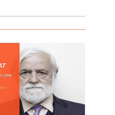
AT
O (1994-
tario