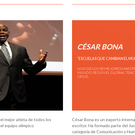
CÉSAR BONA
“ESCUELAS QUE CAMBIAN EL MU
UNO DE LOS 50 MEJORES MAEST
MUNDO SEGÚN EL GLOBAL TEAC
(2015).
 el mejor atleta de todos los
César Bona es un experto internac
el equipo olímpico
escritor. Ha formado parte del Jur
categoría de Comunicación y Hu