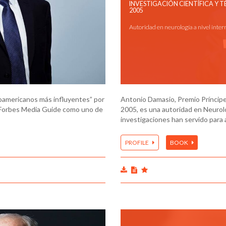
INVESTIGACIÓN CIENTÍFICA Y 
2005
Autoridad en neurología a nivel inter
noamericanos más influyentes” por
Antonio Damasio, Premio Príncipe 
or Forbes Media Guide como uno de
2005, es una autoridad en Neurol
investigaciones han servido para 
PROFILE
BOOK