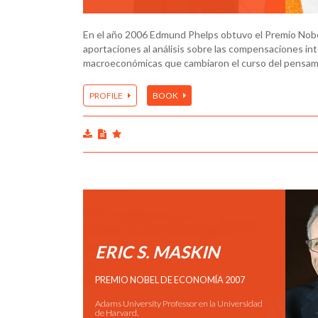
En el año 2006 Edmund Phelps obtuvo el Premio Nobe
aportaciones al análisis sobre las compensaciones int
macroeconómicas que cambiaron el curso del pensa
PROFILE
BOOK
ERIC S. MASKIN
PREMIO NOBEL DE ECONOMÍA 2007
Adams University Professor en la Universidad
de Harvard.