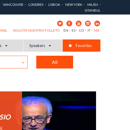
VANCOUVER
LONDRES
LISBOA
NEW YORK
MILÁN
ISTANBUL
EN
ES
CO
IT
MX
ONAL
SOLICITE NUESTRO FOLLETO
cs
Speakers
Favorites
All
SIO
DE