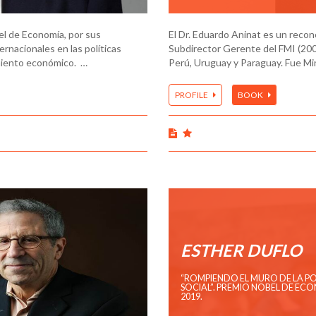
l de Economía, por sus
El Dr. Eduardo Aninat es un recon
ernacionales en las políticas
Subdirector Gerente del FMI (2000
miento económico. …
Perú, Uruguay y Paraguay. Fue Mi
PROFILE
BOOK
ESTHER DUFLO
“ROMPIENDO EL MURO DE LA P
SOCIAL”. PREMIO NOBEL DE EC
2019.