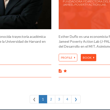
FUNDADORA Y DIRECTORA DEL M
JAMEEL POVERTY ACTION LAB.
conocida trayectoria académica
Esther Duflo es una economista fr
de la Universidad de Harvard en
Jameel Poverty Action Lab (J-PAL
del Desarrollo en el MIT. Asimism
PROFILE
BOOK
❮
1
2
3
4
❯