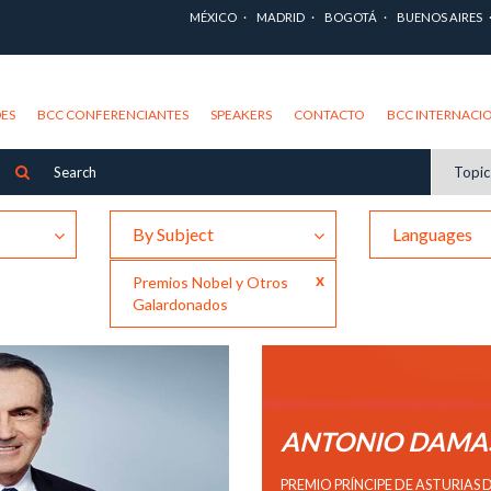
MÉXICO
MADRID
BOGOTÁ
BUENOS AIRES
ES
BCC CONFERENCIANTES
SPEAKERS
CONTACTO
BCC INTERNACI
Topi
By Subject
Languages
x
Premios Nobel y Otros
Galardonados
ANTONIO DAMA
PREMIO PRÍNCIPE DE ASTURIAS 