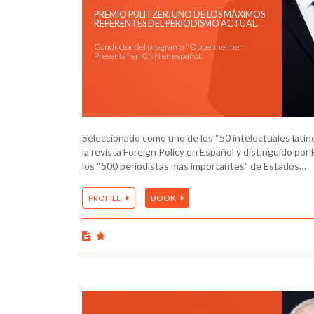
PREMIO PULITZER. UNO DE LOS MÁXIMOS
REFERENTES DEL PERIODISMO ACTUAL.
Conductor del programa "Oppenheimer
Presenta" en CNN en español.
Seleccionado como uno de los “50 intelectuales lati
la revista Foreign Policy en Español y distinguido p
los “500 periodistas más importantes” de Estados…
PROFILE
BOOK