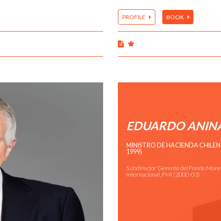
PROFILE
BOOK
EDUARDO ANIN
MINISTRO DE HACIENDA CHILEN
1999)
Subdirector Gerente del Fondo Mone
Internacional, FMI (2000-03)