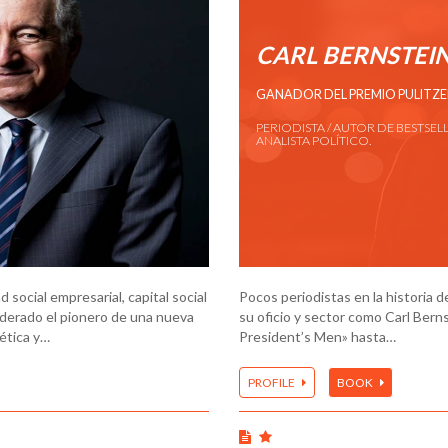
CARL BERNSTEI
GANADOR DEL PREMIO PULITZE
PERIODISTA / AUTOR DE BESTSELL
ANALISTA POLÍTICO.
social empresarial, capital social
Pocos periodistas en la historia 
siderado el pionero de una nueva
su oficio y sector como Carl Bern
 ética y…
President’s Men» hasta…
PROFILE
BOOK