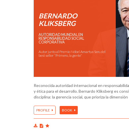
BERNARDO
KLIKSBERG
AUTORIDAD MUNDIAL EN
RESPONSABILIDAD SOCIAL
CORPORATIVA
Autor junto al Premio Nóbel Amartya Sen, del
best seller “Primero, la gente”
Reconocida autoridad internacional en responsabilidad 
y ética para el desarrollo. Bernardo Kliksberg es con
disciplina: la gerencia social, que prioriza la dimensión
PROFILE
BOOK