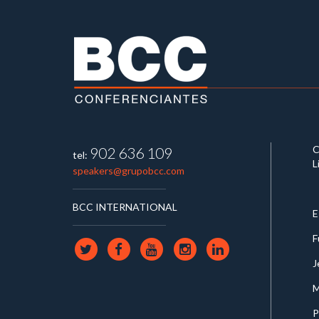
C
902 636 109
tel:
L
speakers@grupobcc.com
BCC INTERNATIONAL
E
F
J
M
P