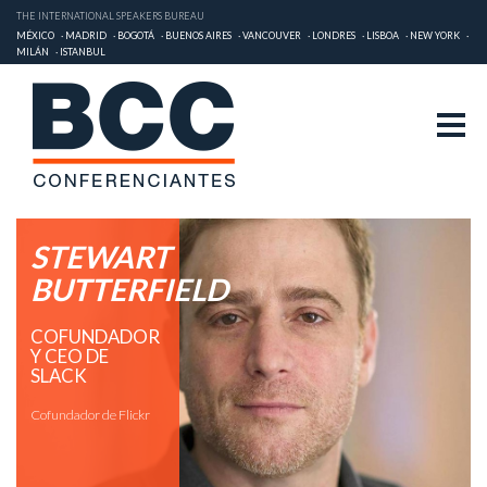
THE INTERNATIONAL SPEAKERS BUREAU
MÉXICO
MADRID
BOGOTÁ
BUENOS AIRES
VANCOUVER
LONDRES
LISBOA
NEW YORK
MILÁN
ISTANBUL
STEWART
BUTTERFIELD
COFUNDADOR
Y CEO DE
SLACK
Cofundador de Flickr