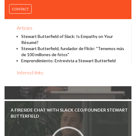
STEWART BUTTERFIELD: THE BIGGEST THING SINCE THE
CONTACT
DOMESTICATION OF ANIMALS
Articles
Stewart Butterfield of Slack: Is Empathy on Your
Résumé?
Stewart Butterfield, fundador de Flickr: "Tenemos más
de 100 millones de fotos"
Emprendimiento: Entrevista a Stewart Butterfield
Interest links
A FIRESIDE CHAT WITH SLACK CEO/FOUNDER STEWART
BUTTERFIELD