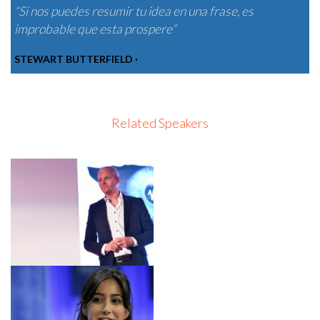
“Si nos puedes resumir tu idea en una frase, es
improbable que esta prospere”
STEWART BUTTERFIELD ·
Related Speakers