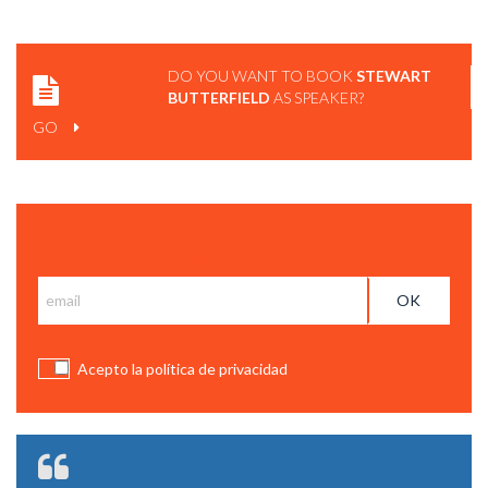
DO YOU WANT TO BOOK
STEWART
BUTTERFIELD
AS SPEAKER?
GO
Subscribe and get BCC News
Acepto la política de privacidad