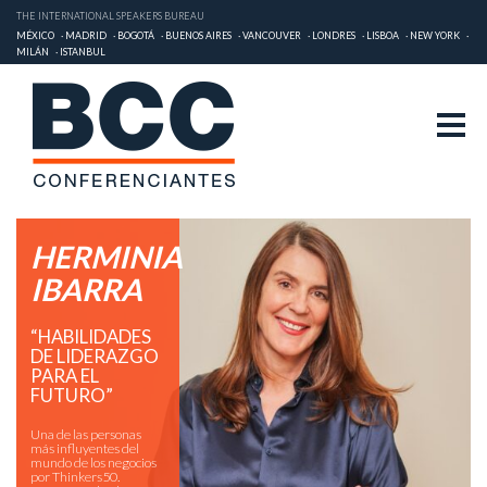
THE INTERNATIONAL SPEAKERS BUREAU
MÉXICO
MADRID
BOGOTÁ
BUENOS AIRES
VANCOUVER
LONDRES
LISBOA
NEW YORK
MILÁN
ISTANBUL
HERMINIA
IBARRA
“HABILIDADES
DE LIDERAZGO
PARA EL
FUTURO”
Una de las personas
más influyentes del
mundo de los negocios
por Thinkers50.