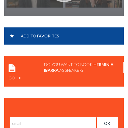
HERMINIA IBARRA | ¿CÓMO SERÁ EL LIDERAZGO EN LA
ADD TO FAVORITES
ERA DE LA IA? | WIRED UK
DO YOU WANT TO BOOK
HERMINIA
IBARRA
AS SPEAKER?
GO
Subscribe and get BCC News