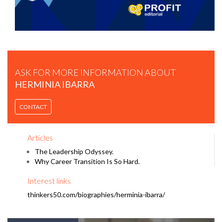
ASK FOR MORE INFORMATION ABOUT
HERMINIA IBARRA
HERMINIA IBARRA | ¿CÓMO SERÁ EL LIDERAZGO EN LA
CONTACT
ERA DE LA IA? | WIRED UK
Articles
The Leadership Odyssey.
Why Career Transition Is So Hard.
Interest links
thinkers50.com/biographies/herminia-ibarra/