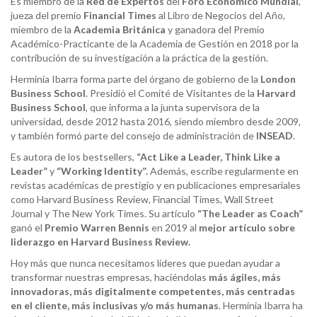
Es miembro de la
Red de Expertos
del
Foro Económico Mundial
,
jueza del premio
Financial
Times
al Libro de Negocios del Año,
miembro de la
Academia Británica
y ganadora del Premio
Académico-Practicante de la Academia de Gestión en 2018 por la
contribución de su investigación a la práctica de la gestión.
Herminia Ibarra forma parte del órgano de gobierno de la
London
Business
School
. Presidió el Comité de Visitantes de la
Harvard
Business
School
, que informa a la junta supervisora de la
universidad, desde 2012 hasta 2016, siendo miembro desde 2009,
y también formó parte del consejo de administración de
INSEAD
.
Es autora de los bestsellers,
“
Act
Like
a Leader,
Think
Like
a
Leader”
y
“
Working
Identity
”.
Además, escribe regularmente en
revistas académicas de prestigio y en publicaciones empresariales
como Harvard Business Review, Financial Times, Wall Street
Journal y The New York Times. Su artículo
“
The
Leader as Coach”
ganó el
Premio Warren Bennis
en 2019 al
mejor artículo sobre
liderazgo en Harvard Business
Review
.
Hoy más que nunca necesitamos líderes que puedan ayudar a
transformar nuestras empresas, haciéndolas
más ágiles, más
innovadoras, más digitalmente competentes, más centradas
en el cliente, más inclusivas y/o más humanas
. Herminia Ibarra ha