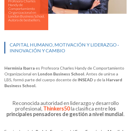
Profesora Charles
Handy de
Comportamiento
Organizacional en
London Business School.
Autora de bestsellers.
CAPITAL HUMANO, MOTIVACIÓN Y LIDERAZGO
·
INNOVACIÓN Y CAMBIO
Herminia Ibarra
es Profesora Charles Handy de Comportamiento
Organizacional en
London Business
School
. Antes de unirse a
LBS, formó parte del cuerpo docente de
INSEAD
y de la
Harvard
Business
School
.
Reconocida autoridad en liderazgo y desarrollo
profesional,
Thinkers
50
la clasifica entre
los
principales pensadores de gestión a nivel mundial
.