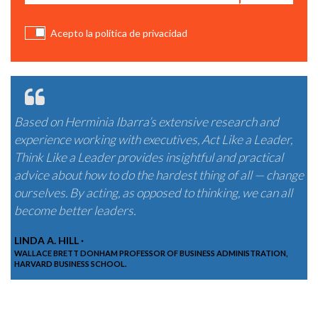
Acepto la política de privacidad
Based on Herminia Ibarra’s extensive research and
experience working with executives, Act Like a Leader,
Think Like a Leader provides insightful and practical
advice about how to do the hardest thing of all — change
ourselves. By acting, as opposed to thinking, we can all
become better leaders.
LINDA A. HILL ·
WALLACE BRETT DONHAM PROFESSOR OF BUSINESS ADMINISTRATION,
HARVARD BUSINESS SCHOOL.