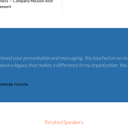
iness -- Company Mission And
ement
I loved your presentation and messaging. You touched on so ma
ave a legacy that makes a difference in my organization. You are
OFFICER, TOYOTA
Related Speakers