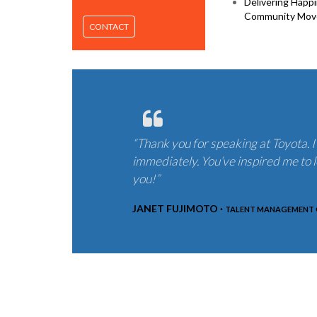
Delivering Happ
Community Mov
CONTACT
“Thank you for speaking at Toyota. 
immediately. You’ve inspired me to le
you!”
JANET FUJIMOTO ·
TALENT MANAGEMENT 