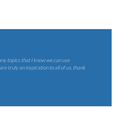
ny topics that I know we can use
 truly an inspiration to all of us, thank