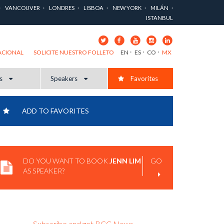
VANCOUVER
LONDRES
LISBOA
NEW YORK
MILÁN
ISTANBUL
EN
ES
CO
MX
ACIONAL
SOLICITE NUESTRO FOLLETO
cs
Speakers
Favorites
ADD TO FAVORITES
DO YOU WANT TO BOOK
JENN LIM
GO
AS SPEAKER?
Subscribe and get BCC News