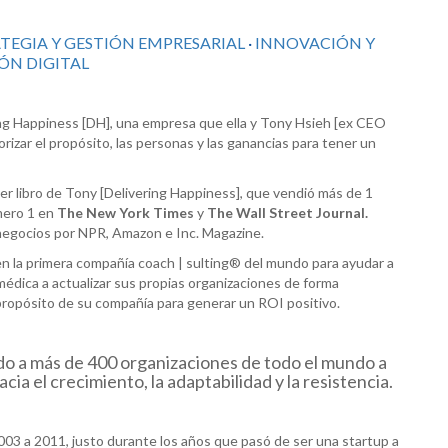
TEGIA Y GESTIÓN EMPRESARIAL
·
INNOVACIÓN Y
ÓN DIGITAL
ng Happiness [DH], una empresa que ella y Tony Hsieh [ex CEO
zar el propósito, las personas y las ganancias para tener un
imer libro de Tony [Delivering Happiness], que vendió más de 1
úmero 1 en
The New York Times
y
The Wall Street Journal.
negocios por NPR, Amazon e Inc. Magazine.
 en la primera compañía coach | sulting® del mundo para ayudar a
médica a actualizar sus propias organizaciones de forma
 propósito de su compañía para generar un ROI positivo.
o a más de 400 organizaciones de todo el mundo a
ia el crecimiento, la adaptabilidad y la resistencia.
03 a 2011, justo durante los años que pasó de ser una startup a