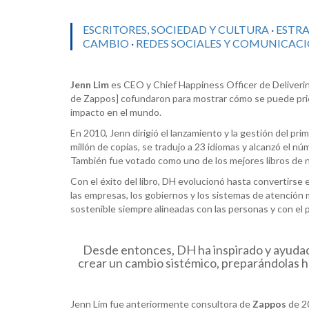
ESCRITORES, SOCIEDAD Y CULTURA
·
ESTRA
CAMBIO
·
REDES SOCIALES Y COMUNICACI
Jenn Lim
es CEO y Chief Happiness Officer de Deliveri
de Zappos] cofundaron para mostrar cómo se puede priori
impacto en el mundo.
En 2010, Jenn dirigió el lanzamiento y la gestión del pr
millón de copias, se tradujo a 23 idiomas y alcanzó el n
También fue votado como uno de los mejores libros de 
Con el éxito del libro, DH evolucionó hasta convertirse
las empresas, los gobiernos y los sistemas de atención 
sostenible siempre alineadas con las personas y con el
Desde entonces, DH ha inspirado y ayudad
crear un cambio sistémico, preparándolas hac
Jenn Lim fue anteriormente consultora de
Zappos
de 20