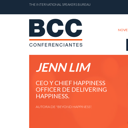
THE INTERNATIONAL SPEAKERS BUREAU
NOVE
JENN LIM
CEO Y CHIEF HAPPINESS
OFFICER DE DELIVERING
HAPPINESS.
AUTORA DE "BEYOND HAPPINESS".