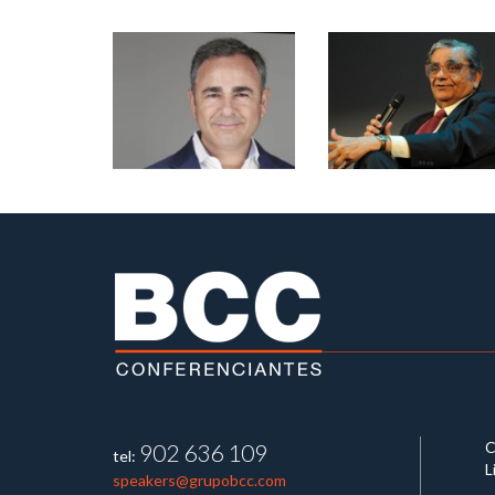
C
902 636 109
tel:
L
speakers@grupobcc.com