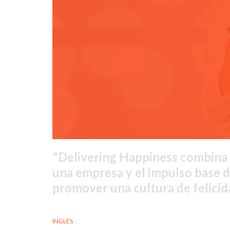
Delivering Happiness combina e
una empresa y el impulso base 
promover una cultura de felicid
INGLÉS