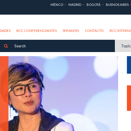
MÉXICO
MADRID
BOGOTÁ
BUENOS AIRES
DADES
BCC CONFERENCIANTES
SPEAKERS
CONTACTO
BCC INTERN
Topi