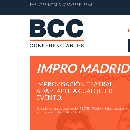
THE INTERNATIONAL SPEAKERS BUREAU
IMPRO MADRID
IMPROVISACIÓN TEATRAL
ADAPTABLE A CUALQUIER
EVENTO.
Creadores y productores del FESTIM (Festival internacional de
improvisación teatral de Madrid)