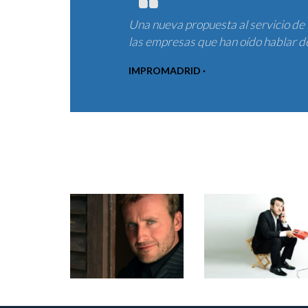
Una nueva propuesta al servicio de 
las empresas que han oído hablar de
IMPROMADRID ·