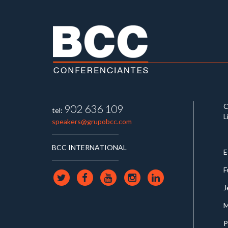
C
902 636 109
tel:
L
speakers@grupobcc.com
BCC INTERNATIONAL
E
F
J
M
P