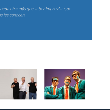
queda otra más que saber improvisar, de
o les conocen.