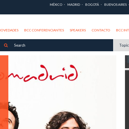
MÉXICO
MADRID
BOGOTÁ
BUENOS AIRES
NOVEDADES
BCC CONFERENCIANTES
SPEAKERS
CONTACTO
BCC IN
Topi