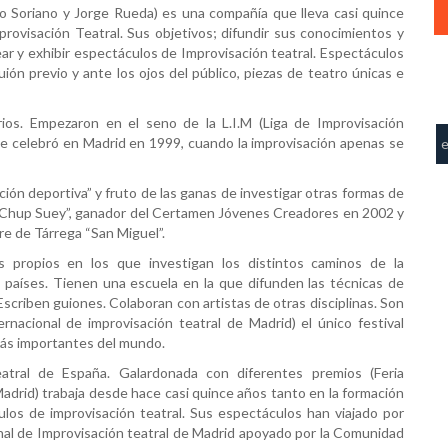
io Soriano y Jorge Rueda) es una compañía que lleva casi quince
provisación Teatral. Sus objetivos; difundir sus conocimientos y
rear y exhibir espectáculos de Improvisación teatral. Espectáculos
uión previo y ante los ojos del público, piezas de teatro únicas e
rios. Empezaron en el seno de la L.I.M (Liga de Improvisación
se celebró en Madrid en 1999, cuando la improvisación apenas se
ción deportiva” y fruto de las ganas de investigar otras formas de
 “Chup Suey”, ganador del Certamen Jóvenes Creadores en 2002 y
tre de Tárrega “San Miguel”.
propios en los que investigan los distintos caminos de la
 países. Tienen una escuela en la que difunden las técnicas de
scriben guiones. Colaboran con artistas de otras disciplinas. Son
rnacional de improvisación teatral de Madrid) el único festival
más importantes del mundo.
atral de España. Galardonada con diferentes premios (Feria
adrid) trabaja desde hace casi quince años tanto en la formación
os de improvisación teatral. Sus espectáculos han viajado por
onal de Improvisación teatral de Madrid apoyado por la Comunidad