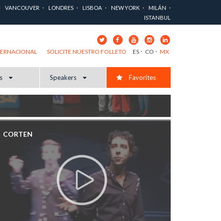
VANCOUVER
LONDRES
LISBOA
NEW YORK
MILÁN
ISTANBUL
ES
CO
MX
TERNACIONAL
SOLICITE NUESTRO FOLLETO
cs
Speakers
Favorites
CORTEN