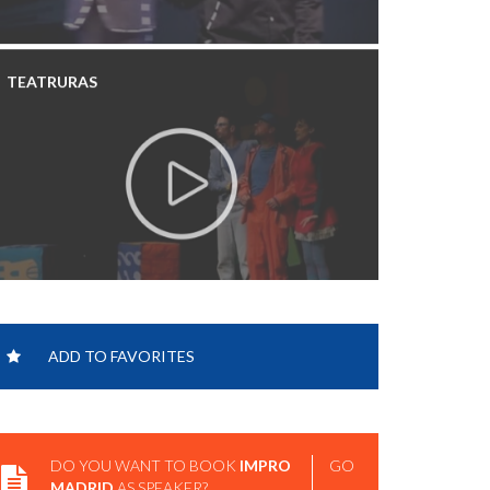
TEATRURAS
ADD TO FAVORITES
DO YOU WANT TO BOOK
IMPRO
GO
MADRID
AS SPEAKER?