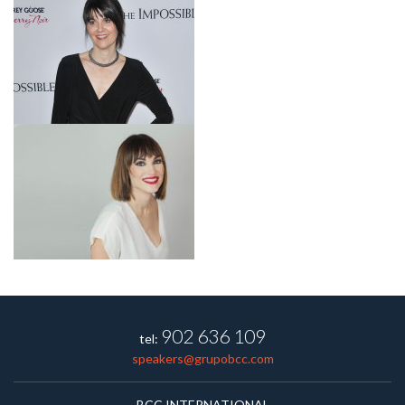
902 636 109
tel:
speakers@grupobcc.com
BCC INTERNATIONAL