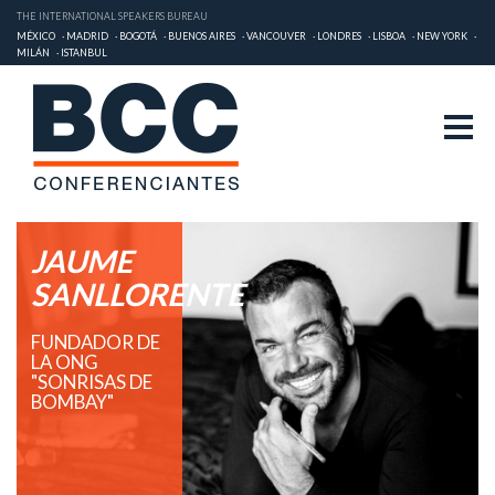
THE INTERNATIONAL SPEAKERS BUREAU
MÉXICO
MADRID
BOGOTÁ
BUENOS AIRES
VANCOUVER
LONDRES
LISBOA
NEW YORK
MILÁN
ISTANBUL
JAUME
SANLLORENTE
FUNDADOR DE
LA ONG
"SONRISAS DE
BOMBAY"