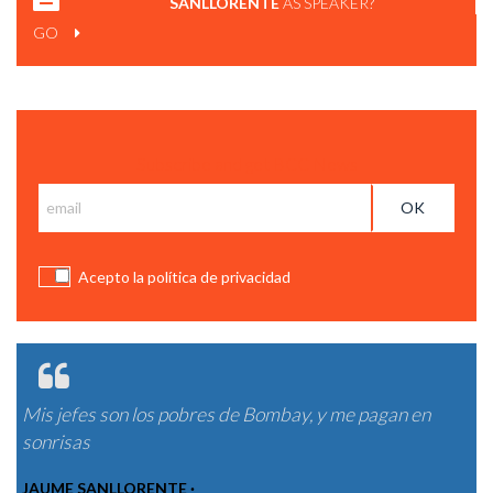
SANLLORENTE
AS SPEAKER?
GO
Subscribe and get BCC News
Acepto la política de privacidad
Mis jefes son los pobres de Bombay, y me pagan en
sonrisas
JAUME SANLLORENTE ·