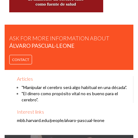
ASK FOR MORE INFORMATION ABOUT
ÁLVARO PASCUAL-LEONE
CONTACT
ÁLVARO PASCUAL-LEONE | “EN EL PRÓXIMO MINUTO, TU
CEREBRO CAMBIARÁ 12 VECES” | UNIVERSIDAD EUROPEA.
Articles
"Manipular el cerebro será algo habitual en una década".
"El dinero como propósito vital no es bueno para el
cerebro".
Interest links
mbb.harvard.edu/people/alvaro-pascual-leone