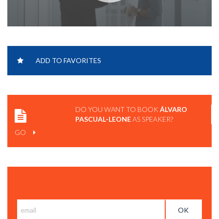
ÁLVARO PASCUAL-LEONE | “EN EL PRÓXIMO MINUTO, TU
ADD TO FAVORITES
CEREBRO CAMBIARÁ 12 VECES” | UNIVERSIDAD EUROPEA.
DO YOU WANT TO BOOK
ÁLVARO
PASCUAL-LEONE
AS SPEAKER?
GO
Subscribe and get BCC News