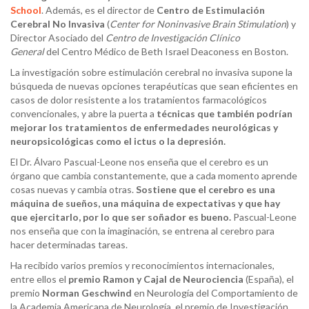
School
. Además, es el director de
Centro de Estimulación
Cerebral No Invasiva
(
Center for Noninvasive Brain Stimulation
) y
Director Asociado del
Centro de Investigación Clínico
General
del Centro Médico de Beth Israel Deaconess en Boston.
La investigación sobre estimulación cerebral no invasiva supone la
búsqueda de nuevas opciones terapéuticas que sean eficientes en
casos de dolor resistente a los tratamientos farmacológicos
convencionales, y abre la puerta a
técnicas que también podrían
mejorar los tratamientos de enfermedades neurológicas y
neuropsicológicas como el ictus o la depresión.
El Dr. Álvaro Pascual-Leone nos enseña que el cerebro es un
órgano que cambia constantemente, que a cada momento aprende
cosas nuevas y cambia otras.
Sostiene que el cerebro es una
máquina de sueños, una máquina de expectativas y que hay
que ejercitarlo, por lo que ser soñador es bueno.
Pascual-Leone
nos enseña que con la imaginación, se entrena al cerebro para
hacer determinadas tareas.
Ha recibido varios premios y reconocimientos internacionales,
entre ellos el
premio Ramon y Cajal de Neurociencia
(España), el
premio
Norman Geschwind
en Neurología del Comportamiento de
la Academia Americana de Neurología, el premio de Investigación