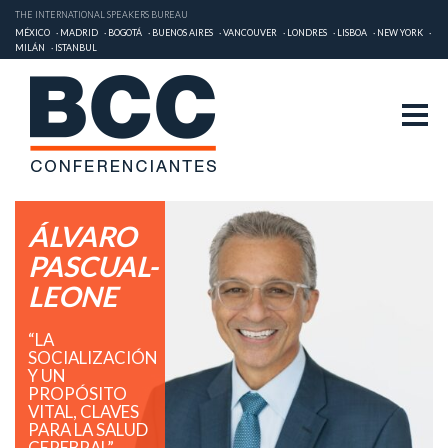
THE INTERNATIONAL SPEAKERS BUREAU
MÉXICO
MADRID
BOGOTÁ
BUENOS AIRES
VANCOUVER
LONDRES
LISBOA
NEW YORK
MILÁN
ISTANBUL
ÁLVARO
PASCUAL-
LEONE
“LA
SOCIALIZACIÓN
Y UN
PROPÓSITO
VITAL, CLAVES
PARA LA SALUD
CEREBRAL”