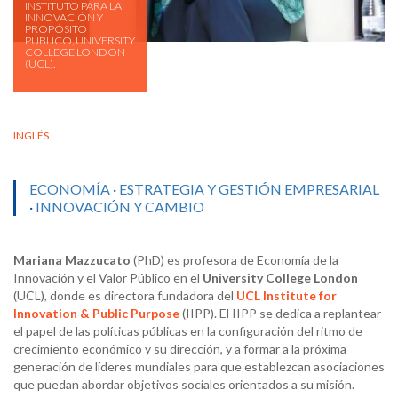
INSTITUTO PARA LA
INNOVACIÓN Y
PROPÓSITO
PÚBLICO, UNIVERSITY
COLLEGE LONDON
(UCL).
INGLÉS
ECONOMÍA
·
ESTRATEGIA Y GESTIÓN EMPRESARIAL
·
INNOVACIÓN Y CAMBIO
Mariana Mazzucato
(PhD) es profesora de Economía de la
Innovación y el Valor Público en el
University College London
(UCL), donde es directora fundadora del
UCL Institute for
Innovation & Public Purpose
(IIPP). El IIPP se dedica a replantear
el papel de las políticas públicas en la configuración del ritmo de
crecimiento económico y su dirección, y a formar a la próxima
generación de líderes mundiales para que establezcan asociaciones
que puedan abordar objetivos sociales orientados a su misión.