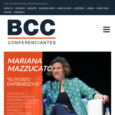
THE INTERNATIONAL SPEAKERS BUREAU
MÉXICO
MADRID
BOGOTÁ
BUENOS AIRES
VANCOUVER
LONDRES
LISBOA
NEW YORK
MILÁN
ISTANBUL
MARIANA
MAZZUCATO
"EL ESTADO
EMPRENDEDOR"
UNA DE LAS "3
PENSADORAS MÁS
IMPORTANTES SOBRE
INNOVACIÓN" POR
LA REVISTA NEW
REPUBLIC.
DIRECTORA DEL