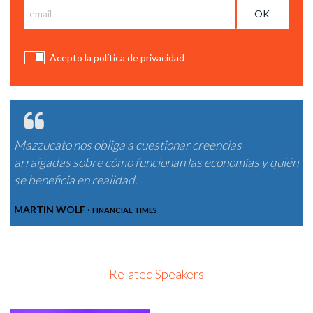
Acepto la política de privacidad
Mazzucato nos obliga a cuestionar creencias
arraigadas sobre cómo funcionan las economías y quién
MARIANA MAZZUCATO | HOW YOUR IPHONE BECAME
se beneficia en realidad.
SMART AND INNOVATIVE IN THE PUBLIC SECTOR | ELLEN
MCARTHUR FOUNDATION.
MARTIN WOLF ·
FINANCIAL TIMES
Related Speakers