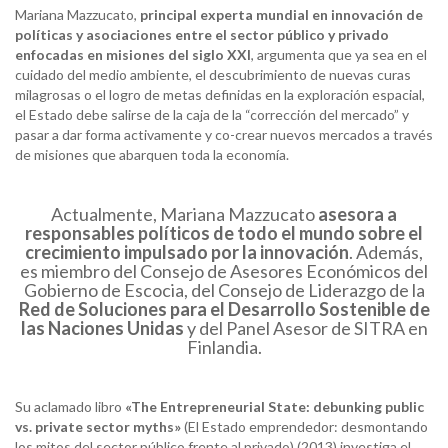
Mariana Mazzucato,
principal experta mundial en innovación de
políticas y asociaciones entre el sector público y privado
enfocadas en misiones del siglo
XXI
, argumenta que ya sea en el
cuidado del medio ambiente, el descubrimiento de nuevas curas
milagrosas o el logro de metas definidas en la exploración espacial,
el Estado debe salirse de la caja de la “corrección del mercado” y
pasar a dar forma activamente y co-crear nuevos mercados a través
de misiones que abarquen toda la economía.
Actualmente, Mariana Mazzucato
asesora a
responsables políticos de todo el mundo sobre el
crecimiento
impulsado
por la innovación
. Además,
es miembro del Consejo de Asesores Económicos del
Gobierno de Escocia, del Consejo de Liderazgo de la
Red de Soluciones para el Desarrollo Sostenible de
las Naciones Unidas
y del Panel Asesor de SITRA en
Finlandia.
Su aclamado libro
«The
Entrepreneurial State: debunking public
vs. private sector
myths»
(El Estado emprendedor: desmontando
los mitos del sector público frente al privado) (2013) investiga el