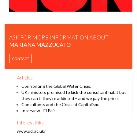
ASK FOR MORE INFORMATION ABOUT
MARIANA MAZZUCATO
CONTACT
MARIANA MAZZUCATO | HOW YOUR IPHONE BECAME
Articles
SMART AND INNOVATIVE IN THE PUBLIC SECTOR | ELLEN
MCARTHUR FOUNDATION.
Confronting the Global Water Crisis.
UK ministers promised to kick the consultant habit but
they can’t: they’re addicted – and we pay the price.
Consultants and the Crisis of Capitalism.
Interview - El País.
Interest links
www.ucl.ac.uk/