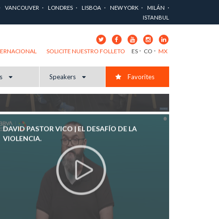
PERDER LA CONFIANZA EN LOS DEMÁS.
VANCOUVER
LONDRES
LISBOA
NEW YORK
MILÁN
ISTANBUL
ES
CO
MX
TERNACIONAL
SOLICITE NUESTRO FOLLETO
cs
Speakers
Favorites
DAVID PASTOR VICO | EL DESAFÍO DE LA
VIOLENCIA.