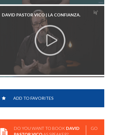
DAVID PASTOR VICO | LA CONFIANZA.
DAVID PASTOR VICO | ÉTICA PARA
DESCONFIADOS.
ADD TO FAVORITES
DO YOU WANT TO BOOK
DAVID
GO
PASTOR VICO
AS SPEAKER?