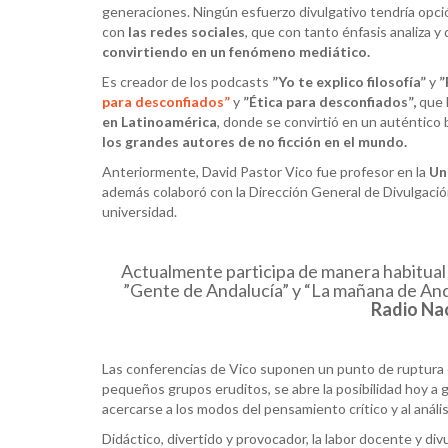
generaciones. Ningún esfuerzo divulgativo tendría opci
con
las redes sociales
, que con tanto énfasis analiza 
convirtiendo en un fenómeno mediático.
Es creador de los podcasts
”Yo te explico filosofía”
y
”
para desconfiados”
y
”Ética para desconfiados”,
que 
en Latinoamérica
, donde se convirtió en un auténtico
los grandes autores de no ficción en el mundo.
Anteriormente, David Pastor Vico fue profesor en la
Un
además colaboró con la Dirección General de Divulgació
universidad.
Actualmente participa de manera habitual
”Gente de Andalucía” y “La mañana de And
Radio Nac
Las conferencias de Vico suponen un punto de ruptura e
pequeños grupos eruditos, se abre la posibilidad hoy a
acercarse a los modos del pensamiento crítico y al análi
Didáctico, divertido y provocador, la labor docente y di