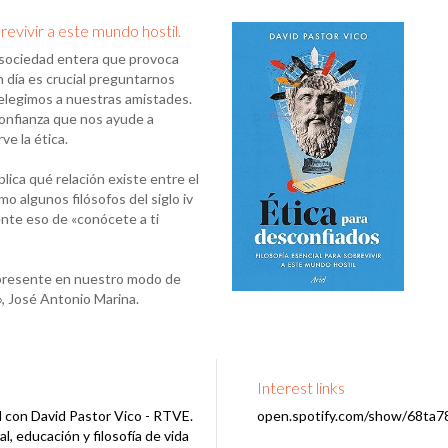
revivir a este mundo hostil.
a sociedad entera que provoca
 día es crucial preguntarnos
legimos a nuestras amistades.
confianza que nos ayude a
ve la ética.
lica qué relación existe entre el
o algunos filósofos del siglo iv
mente eso de «conócete a ti
 presente en nuestro modo de
», José Antonio Marina.
Interest links
al con David Pastor Vico - RTVE.
open.spotify.com/show/68
al, educación y filosofía de vida