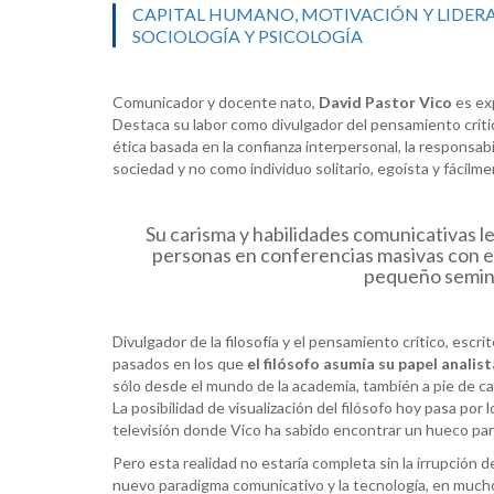
CAPITAL HUMANO, MOTIVACIÓN Y LIDER
SOCIOLOGÍA Y PSICOLOGÍA
Comunicador y docente nato,
David Pastor Vico
es ex
Destaca su labor como divulgador del pensamiento crític
ética basada en la confianza interpersonal, la responsa
sociedad y no como individuo solitario, egoísta y fácilm
Su carisma y habilidades comunicativas le
personas en conferencias masivas con e
pequeño semina
Divulgador de la filosofía y el pensamiento crítico, escr
pasados en los que
el filósofo asumía su papel analist
sólo desde el mundo de la academia, también a pie de call
La posibilidad de visualización del filósofo hoy pasa po
televisión donde Vico ha sabido encontrar un hueco par
Pero esta realidad no estaría completa sin la irrupción d
nuevo paradigma comunicativo y la tecnología, en mucho