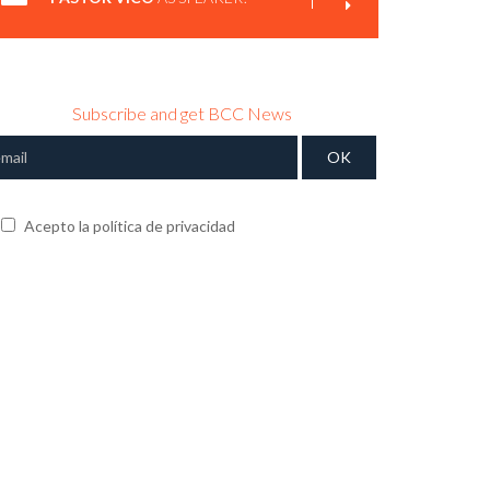
DAVID PASTOR VICO | POR QUÉ NO DEBERÍAMOS
PERDER LA CONFIANZA EN LOS DEMÁS.
Subscribe and get BCC News
Acepto la política de privacidad