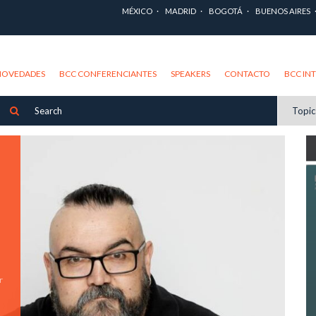
MÉXICO
MADRID
BOGOTÁ
BUENOS AIRES
NOVEDADES
BCC CONFERENCIANTES
SPEAKERS
CONTACTO
BCC IN
Topi
r