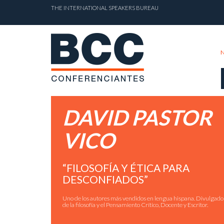
THE INTERNATIONAL SPEAKERS BUREAU
DAVID PASTOR
VICO
“FILOSOFÍA Y ÉTICA PARA
DESCONFIADOS”
Uno de los autores más vendidos en lengua hispana. Divulgado
de la filosofía y el Pensamiento Crítico, Docente y Escritor.