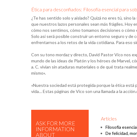
Ética para desconfiados: Filosofía esencial para sob
¿Te has sentido solo y aislado? Quizá no eres tú, sino l
que nuestros lazos personales sean más frágiles. Hoy en
cómo nos sentimos, cómo tomamos decisiones o cómo e
Solo así será posible construir un entorno seguro y de 
enfrentarnos a los retos de la vida cotidiana. Para eso sir
Con su tono mordaz y directo, David Pastor Vico nos exp
mundo de las ideas de Platón y los héroes de Marvel, cóm
a. C. vivían sin ataduras materiales o de qué trata real
mismo».
«Nuestra sociedad está protegida porque la ética está
vida… Estas páginas de Vico son una llamada a la acción.
Articles
ASK FOR MORE
Filosofía esenci
INFORMATION
De felicidad, mor
ABOUT