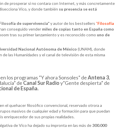
ón de prosperar si no contara con Internet, y más concretamente
y disecciona Vico, y donde también
su presencia se está
Filosofía de supervivencia”
y autor de los bestsellers
”
Filosofía
han conseguido vender
miles de copias tanto en España como
 boom tras su primer lanzamiento y es reconocido como
uno de
iversidad Nacional Autónoma de México
(UNAM), donde
n de las Humanidades y el canal de televisión de esta misma
 en los programas ”Y ahora Sonsoles” de
Antena 3
,
alucía” de
Canal Sur Radio
y”Gente despierta” de
ional de España.
n el quehacer filosófico convencional, reservado otrora a
 grupos masivos de cualquier edad y formación para que puedan
sis enriquecedor de sus propias realidades.
vulgativa de Vico ha dejado su impronta en las más de
300.000