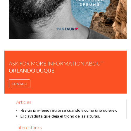
ANTÁRTIDA.
ASK FOR MORE INFORMATION ABOUT
ORLANDO DUQUE
ORLANDO DUQUE - FINDING JOY IN OUR BIGGEST FEAR |
CONTACT
TEDXTOULOUSE.
Articles
«Es un privilegio retirarse cuando y como uno quiere».
El clavadista que deja el trono de las alturas.
Interest links