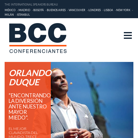
THE INTERNATIONAL SPEAKERS BUREAU
MÉXICO
MADRID
BOGOTÁ
BUENOS AIRES
VANCOUVER
LONDRES
LISBOA
NEW YORK
MILÁN
ISTANBUL
ORLANDO
DUQUE
“ENCONTRANDO
LA DIVERSIÓN
ANTE NUESTRO
MAYOR
MIEDO”.
EL MEJOR
CLAVADISTA DEL
MUNDO. TRECE