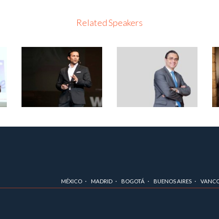
Related Speakers
MÉXICO
MADRID
BOGOTÁ
BUENOS AIRES
VANC