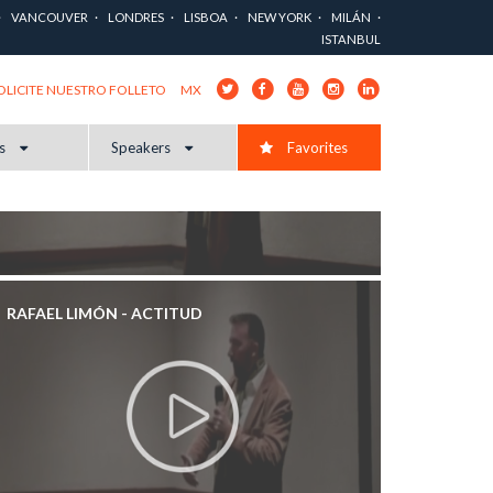
VANCOUVER
LONDRES
LISBOA
NEW YORK
MILÁN
ISTANBUL
MX
OLICITE NUESTRO FOLLETO
cs
Speakers
Favorites
RAFAEL LIMÓN - ACTITUD