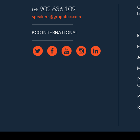
C
902 636 109
tel:
L
speakers@grupobcc.com
BCC INTERNATIONAL
E
F
J
M
P
C
P
R