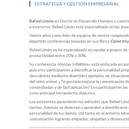
ESTRATEGIA Y GESTIÓN EMPRESARIAL
Rafael Limón
es Doctor en Desarrollo Humano y cuenta
e instructor. Rafael Limón está especializado en las áre
Veinte años como líder de equipos de ventas rompiendo
impartido conferencias basadas en sus libros
Cómo
triu
Rafael Limón se ha especializado en ayudar a grupos de
productividad entre 20% y 30%.
Su conferencia «Ventas Infalibles» está enfocada en a
guía a los participantes a identificar la personalidad pro
descubrirás mediante divertidos ejemplos de situacione
del reino animal. ¿Te gustaría mejorar la comunicación 
comprobadas y de fácil aplicación? Los participantes la
como principal herramienta didáctica.
Loa asistentes aprenderán los métodos que Rafael Limón 
ventas. Además se divierten y aprenden a identificarse 
personalidad de los demás, útil tanto en el entorno la
comunicación logrando empatías, simpatías y disminució