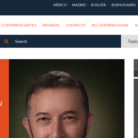
MÉXICO
MADRID
BOGOTÁ
BUENOS AIRES
C CONFERENCIANTES
SPEAKERS
CONTACTO
BCC INTERNACIONAL
S
Topi
N