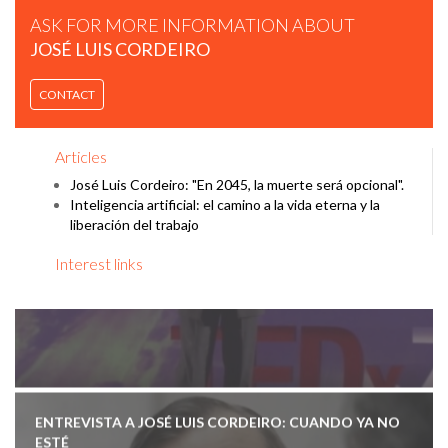
ASK FOR MORE INFORMATION ABOUT
JOSÉ LUIS CORDEIRO
LA MUERTE DE LA MUERTE Y ACTITUDES PARA DISEÑAR
UN MEJOR FUTURO | JOSE LUIS CORDEIRO
CONTACT
Articles
José Luis Cordeiro: "En 2045, la muerte será opcional".
Inteligencia artificial: el camino a la vida eterna y la
liberación del trabajo
Interest links
ENTREVISTA A JOSÉ LUIS CORDEIRO: CUANDO YA NO
ESTÉ