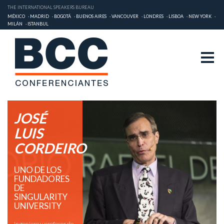
THE INTERNATIONAL SPEAKERS BUREAU
MÉXICO
MADRID
BOGOTÁ
BUENOS AIRES
VANCOUVER
LONDRES
LISBOA
NEW YORK
MILÁN
ISTANBUL
JOSÉ
LUIS
CORDEIRO
UNO DE LOS
FUNDADORES
DE
SINGULARITY
UNIVERSITY
Ingeniero y profesor de