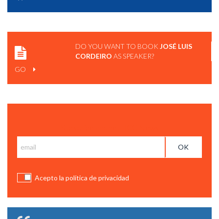
LA MUERTE DE LA MUERTE Y ACTITUDES PARA DISEÑAR
UN MEJOR FUTURO | JOSE LUIS CORDEIRO
DO YOU WANT TO BOOK
JOSÉ LUIS
CORDEIRO
AS SPEAKER?
GO
Subscribe and get BCC News
Acepto la política de privacidad