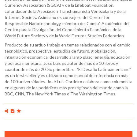
Currency Association (SGCA) y de la Lifeboat Foundation,
cofundador de la Asociación Transhumanista Venezolana y de la
Internet Society. Asimismo es consejero del Center for
Responsible Nanotechnology, miembro del Comité Académico del
Centro para la Divulgación del Conocimiento Económico, de la
World Future Society y de la World Futures Studies Federation.
Producto de su arduo trabajo en temas relacionados con el cambio
tecnológico, prospectiva, estudios de futuro, globalización,
integración económica, desarrollo a largo plazo, energía, educación
y política monetaria, José Luis es autor de más de 10 libros y
LA INMORTALIDAD: LA POSIBILIDAD CIENTIFICA DE
coautor de más de 20. Su primer libro “El Desafío Latinoamericano”
LONGEVIDAD INDEFINIDA | JOSÉ CORDEIRO
es un best-seller y es utilizado como manual de referencia en más
de 100 universidades. José Luis Cordeiro colabora como columnista
en algunos de los periódicos más prestigiosos del mundo como la
BBC, CNN, The New York Times o The Washington Times.