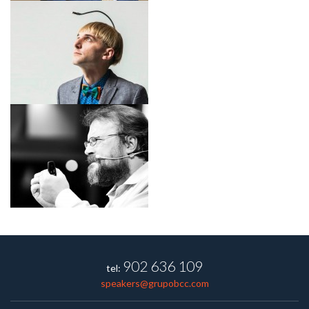
902 636 109
tel:
speakers@grupobcc.com