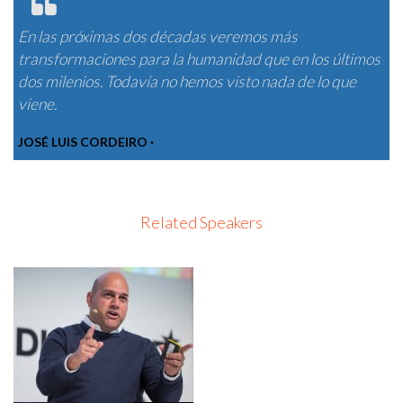
En las próximas dos décadas veremos más
transformaciones para la humanidad que en los últimos
dos milenios. Todavía no hemos visto nada de lo que
viene.
JOSÉ LUIS CORDEIRO ·
Related Speakers