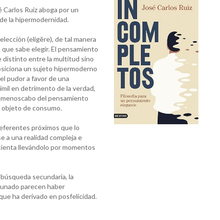
é Carlos Ruiz aboga por un
de la hipermodernidad.
elección (eligĕre), de tal manera
 que sabe elegir. El pensamiento
distinto entre la multitud sino
 posiciona un sujeto hipermoderno
del pudor a favor de una
símil en detrimento de la verdad,
en menoscabo del pensamiento
en objeto de consumo.
 referentes próximos que lo
e a una realidad compleja e
cienta llevándolo por momentos
a búsqueda secundaria, la
rtunado parecen haber
que ha derivado en posfelicidad.