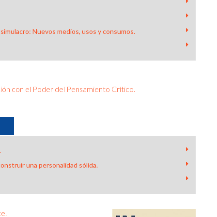
 el simulacro: Nuevos medios, usos y consumos.
ción con el Poder del Pensamiento Crítico.
.
onstruir una personalidad sólida.
te.