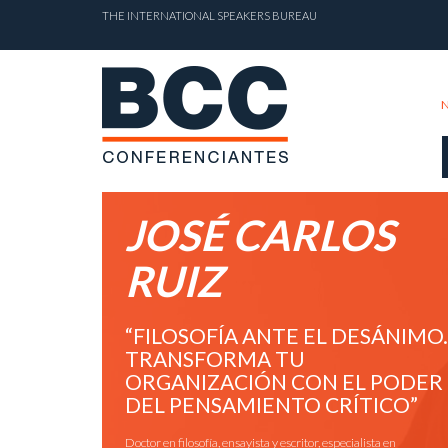
THE INTERNATIONAL SPEAKERS BUREAU
JOSÉ CARLOS
RUIZ
“FILOSOFÍA ANTE EL DESÁNIMO.
TRANSFORMA TU
ORGANIZACIÓN CON EL PODER
DEL PENSAMIENTO CRÍTICO”
Doctor en filosofía, ensayista y escritor, especialista en