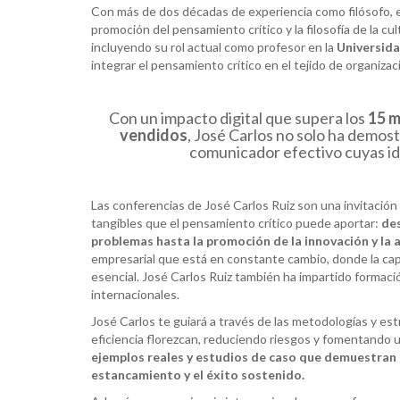
Con más de dos décadas de experiencia como filósofo, e
promoción del pensamiento crítico y la filosofía de la cu
incluyendo su rol actual como profesor en la
Universid
integrar el pensamiento crítico en el tejido de organiza
Con un impacto digital que supera los
15 m
vendidos
, José Carlos no solo ha demos
comunicador efectivo cuyas id
Las conferencias de José Carlos Ruiz son una invitación
tangibles que el pensamiento crítico puede aportar:
des
problemas hasta la promoción de la innovación y la 
empresarial que está en constante cambio, donde la cap
esencial. José Carlos Ruiz también ha impartido formac
internacionales.
José Carlos te guiará a través de las metodologías y estr
eficiencia florezcan, reduciendo riesgos y fomentando u
ejemplos reales y estudios de caso que demuestran c
estancamiento y el éxito sostenido.