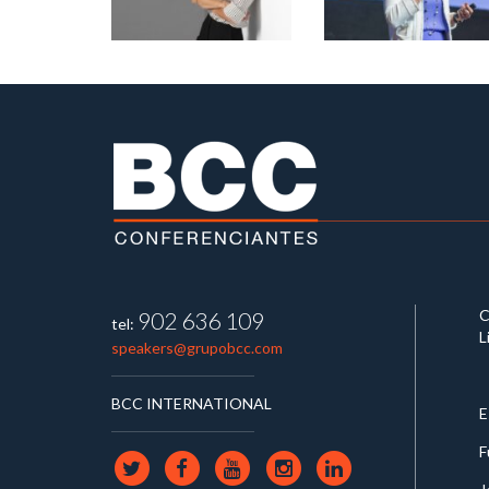
C
902 636 109
tel:
L
speakers@grupobcc.com
BCC INTERNATIONAL
E
F