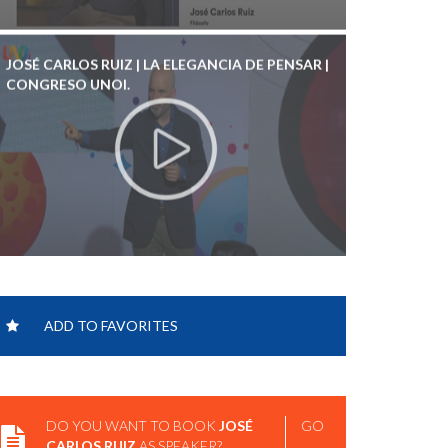
JOSÉ CARLOS RUIZ | LA ELEGANCIA DE PENSAR |
CONGRESO UNOI.
JOSÉ CARLOS RUIZ | FILOSOFÍA PARA
CUESTIONAR EL MUNDO QUE NOS RODEA | BBVA
APRENDEMOS JUNTOS
ADD TO FAVORITES
DO YOU WANT TO BOOK
JOSÉ
GO
CARLOS RUIZ
AS SPEAKER?