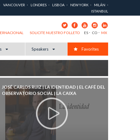
CUESTIONAR EL MUNDO QUE NOS RODEA | BBVA
VANCOUVER
LONDRES
LISBOA
NEW YORK
MILÁN
APRENDEMOS JUNTOS
ISTANBUL
ES
CO
MX
TERNACIONAL
SOLICITE NUESTRO FOLLETO
cs
Speakers
Favorites
JOSÉ CARLOS RUIZ | LA IDENTIDAD | EL CAFÉ DEL
OBSERVATORIO SOCIAL | LA CAIXA