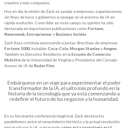
creativo y más compasivo.
Hoy en día, la misión de Zack es ayudar a empresas, organizaciones
sin fines de lucro y gobiernos a navegar en el entorno de IA en
rápida evolución. Como líder en este campo su opinión ha sido
destacada en importantes publicaciones como
Fortune
,
Newsweek,
Entrepreneur
y
Business
Insider
.
Zack Kass continúa asesorando a juntas directivas de empresas
Fortune
1000
, incluidas
Coca-Cola, Morgan Stanley
y
Amgen
.
También es Ejecutivo Residente en la
Escuela de Comercio
McIntire
de la Universidad de Virginia y Presidente del Consejo
Asesor de IA de
Ruder
Finn
.
Embárquese en un viaje para experimentar el poder
transformador de la IA, el salto más profundo en la
historia de la tecnología que ya está comenzando a
redefinir el futuro de los negocios y la humanidad.
En su fascinante conferencia magistral, Zack destaca los
paralelismos entre el renacimiento histórico y la actual revolución
impulsada por la IA, subrayando
cómo esta tecnología está