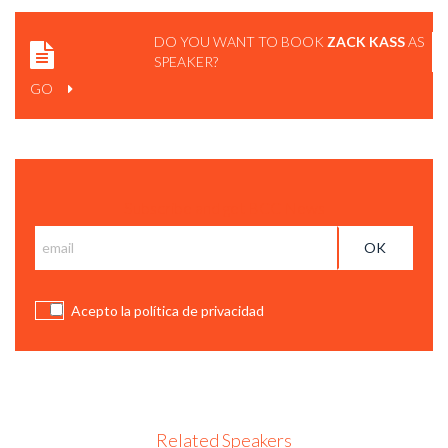
DO YOU WANT TO BOOK
ZACK KASS
AS
SPEAKER?
GO
Subscribe and get BCC News
Acepto la política de privacidad
Related Speakers