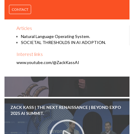
ZACK KASS | THE NEXT RENAISSANCE | FARMCOM
CONTACT
Articles
Natural Language Operating System.
SOCIETAL THRESHOLDS IN AI ADOPTION.
Interest links
www.youtube.com/@ZackKassAI
ZACK KASS | THE NEXT RENAISSANCE | BEYOND EXPO
2025 AI SUMMIT.