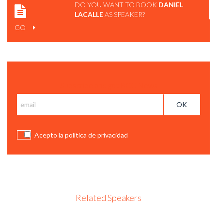
DO YOU WANT TO BOOK
DANIEL
LACALLE
AS SPEAKER?
GO
Subscribe and get BCC News
Acepto la política de privacidad
Related Speakers