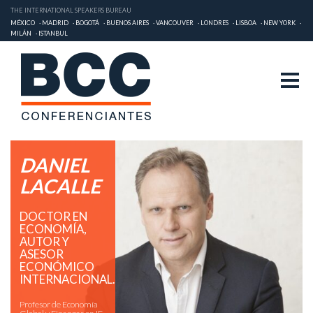
THE INTERNATIONAL SPEAKERS BUREAU
MÉXICO
MADRID
BOGOTÁ
BUENOS AIRES
VANCOUVER
LONDRES
LISBOA
NEW YORK
MILÁN
ISTANBUL
DANIEL
LACALLE
DOCTOR EN
ECONOMÍA,
AUTOR Y
ASESOR
ECONÓMICO
INTERNACIONAL.
Profesor de Economía