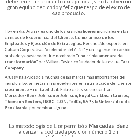
debe tener un producto excepcional, sino también un
gran equipo dedicado y feliz que respalde el éxito de
ese producto.
Hoy en día, Arussy es uno de los grandes líderes mundiales en los
campos de
Experiencia del Cliente, Compromiso de los
Empleados y Ejecución de Estrategias
. Reconocido experto en
Cultura Corporativa, “acelerador del éxito” y un “agente de cambio
probado y apasionado”, fue nombrado
“
una triple amenaza de
transformación”
por William Taylor, cofundador de la revista
Fast
Company
.
Arussy ha ayudado a muchas de las marcas más importantes del
mundo a lograr metas sin precedentes en
satisfacción del cliente,
crecimiento y rentabilidad
. Entre estos se encuentran
Mercedes-Benz, Johnson & Johnson, Royal Caribbean Cruises,
Thomson Reuters, HSBC, E.ON, FedEx, SAP
y la
Universidad de
Pensilvania
, por nombrar algunos.
La metodología de Lior permitió a
Mercedes-Benz
alcanzar la codiciada posición número 1 en