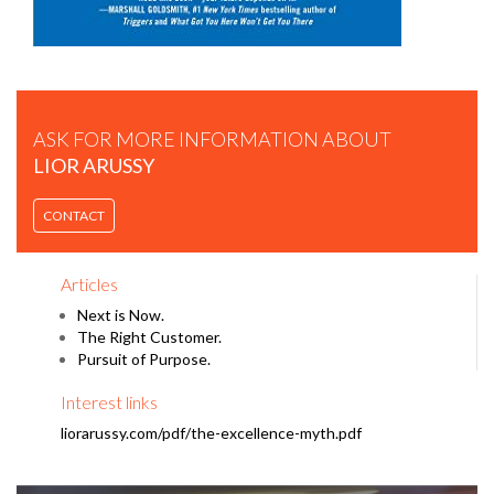
ASK FOR MORE INFORMATION ABOUT
LIOR ARUSSY
CONTACT
LIOR ARUSSY - VIDEO REEL.
Articles
Next is Now.
The Right Customer.
Pursuit of Purpose.
Interest links
liorarussy.com/pdf/the-excellence-myth.pdf