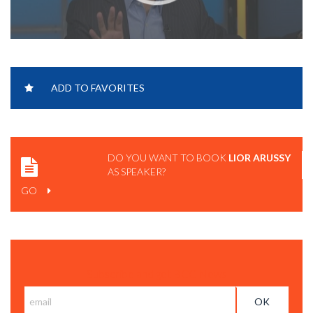
LIOR ARUSSY - VIDEO REEL.
ADD TO FAVORITES
DO YOU WANT TO BOOK
LIOR ARUSSY
AS SPEAKER?
GO
Subscribe and get BCC News