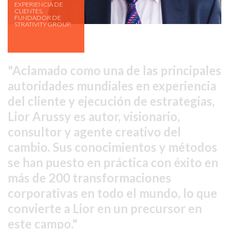
EXPERIENCIA DE
CLIENTES.
FUNDADOR DE
STRATIVITY GROUP.
Aclamado como una de las principales
autoridades mundiales en experiencia
del cliente y ejecución de estrategias,
Lior Arussy es autor, visionario,
consultor y agente creativo del
cambio. Sus conocimientos y métodos
se han puesto en práctica con éxito en
más de 200 transformaciones
corporativas en todo el mundo, lo que
convierte a Lior en un precursor en
este campo.