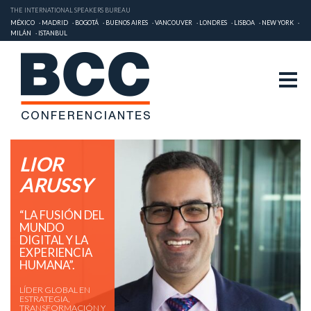
THE INTERNATIONAL SPEAKERS BUREAU
MÉXICO
MADRID
BOGOTÁ
BUENOS AIRES
VANCOUVER
LONDRES
LISBOA
NEW YORK
MILÁN
ISTANBUL
LIOR
ARUSSY
“LA FUSIÓN DEL
MUNDO
DIGITAL Y LA
EXPERIENCIA
HUMANA”.
LÍDER GLOBAL EN
ESTRATEGIA,
TRANSFORMACIÓN Y