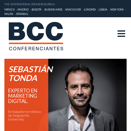
THE INTERNATIONAL SPEAKERS BUREAU
MÉXICO
MADRID
BOGOTÁ
BUENOS AIRES
VANCOUVER
LONDRES
LISBOA
NEW YORK
MILÁN
ISTANBUL
SEBASTIÁN
TONDA
EXPERTO EN
MARKETING
DIGITAL.
Embajador en México
de Singularity
University.