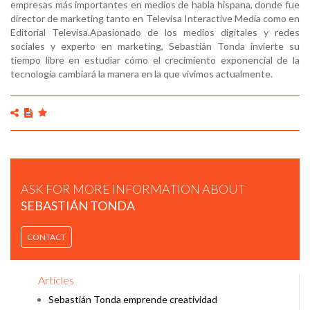
empresas más importantes en medios de habla hispana, donde fue
SEBASTIÁN TONDA DE SINGULARITY UNIVERSITY EN
director de marketing tanto en Televisa Interactive Media como en
ALDEA DIGITAL
Editorial Televisa.Apasionado de los medios digitales y redes
sociales y experto en marketing, Sebastián Tonda invierte su
tiempo libre en estudiar cómo el crecimiento exponencial de la
tecnología cambiará la manera en la que vivimos actualmente.
ASK FOR MORE INFORMATION ABOUT
SEBASTIÁN TONDA
LAS 30 PROMESAS DE EXPANSIÓN 2014: SEBASTIÁN
TONDA
CONTACT
Articles
Sebastián Tonda emprende creatividad