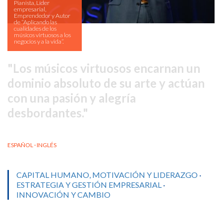
Pianista, Líder
empresarial,
Emprendedor y Autor
de “Aplicando las
cualidades de los
músicos virtuosos a los
negocios y a la vida”.
Los músicos virtuosos encarnan un
dominio absoluto de su arte y actúan
con una pasión y alegría
desbordantes.
ESPAÑOL · INGLÉS
CAPITAL HUMANO, MOTIVACIÓN Y LIDERAZGO
·
ESTRATEGIA Y GESTIÓN EMPRESARIAL
·
INNOVACIÓN Y CAMBIO