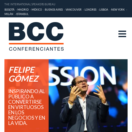
THE INTERNATIONAL SPEAKERS BUREAU
BOGOTÁ
MADRID
MÉXICO
BUENOS AIRES
VANCOUVER
LONDRES
LISBOA
NEW YORK
MILÁN
ISTANBUL
FELIPE
GÓMEZ
INSPIRANDO AL
PÚBLICO A
CONVERTIRSE
EN VIRTUOSOS
EN LOS
NEGOCIOS Y EN
LA VIDA.