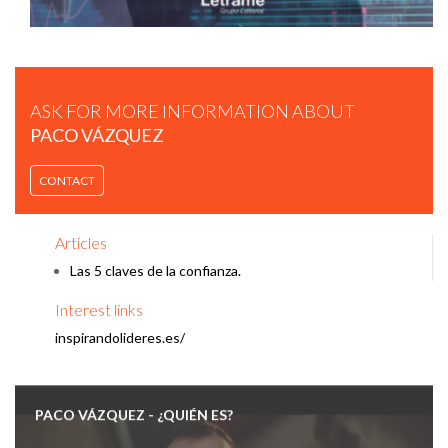
ASK FOR MORE INFORMATION ABOUT
PACO VÁZQUEZ
PACO VÁZQUEZ - HORA DE DECIDIR, COMO UN ÁRBITRO
DE ÉLITE.
CONTACT
Articles
Las 5 claves de la confianza.
Interest links
inspirandolideres.es/
PACO VÁZQUEZ - ¿QUIÉN ES?