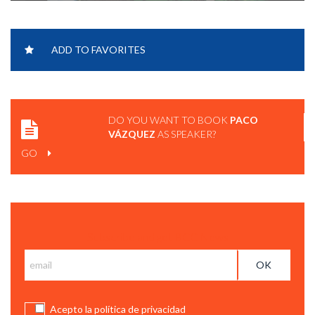
ADD TO FAVORITES
DO YOU WANT TO BOOK
PACO
VÁZQUEZ
AS SPEAKER?
GO
Subscribe and get BCC News
Acepto la política de privacidad