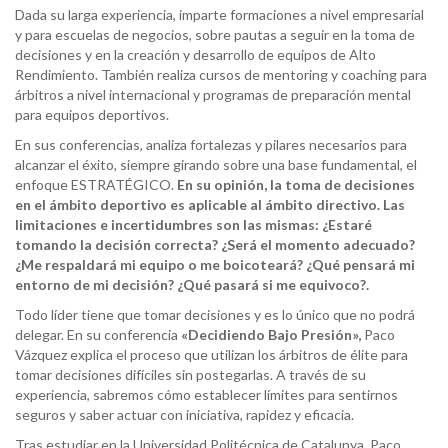
Dada su larga experiencia, imparte formaciones a nivel empresarial
y para escuelas de negocios, sobre pautas a seguir en la toma de
decisiones y en la creación y desarrollo de equipos de Alto
Rendimiento. También realiza cursos de mentoring y coaching para
árbitros a nivel internacional y programas de preparación mental
para equipos deportivos.
En sus conferencias, analiza fortalezas y pilares necesarios para
alcanzar el éxito, siempre girando sobre una base fundamental, el
enfoque ESTRATÉGICO.
En su opinión, la toma de decisiones
en el ámbito deportivo es aplicable al ámbito directivo. Las
limitaciones e incertidumbres son las mismas: ¿Estaré
tomando la decisión correcta? ¿Será el momento adecuado?
¿Me respaldará mi equipo o me boicoteará? ¿Qué pensará mi
entorno de mi decisión? ¿Qué pasará si me equivoco?.
Todo líder tiene que tomar decisiones y es lo único que no podrá
delegar. En su conferencia
«Decidiendo Bajo Presión»,
Paco
Vázquez explica el proceso que utilizan los árbitros de élite para
tomar decisiones difíciles sin postegarlas. A través de su
experiencia, sabremos cómo establecer límites para sentirnos
seguros y saber actuar con iniciativa, rapidez y eficacia.
Tras estudiar en la Universidad Politécnica de Catalunya, Paco