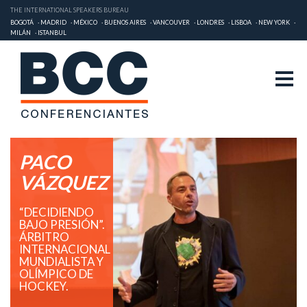
THE INTERNATIONAL SPEAKERS BUREAU
BOGOTÁ
MADRID
MÉXICO
BUENOS AIRES
VANCOUVER
LONDRES
LISBOA
NEW YORK
MILÁN
ISTANBUL
PACO
VÁZQUEZ
“DECIDIENDO
BAJO PRESIÓN”.
ÁRBITRO
INTERNACIONAL
MUNDIALISTA Y
OLÍMPICO DE
HOCKEY.