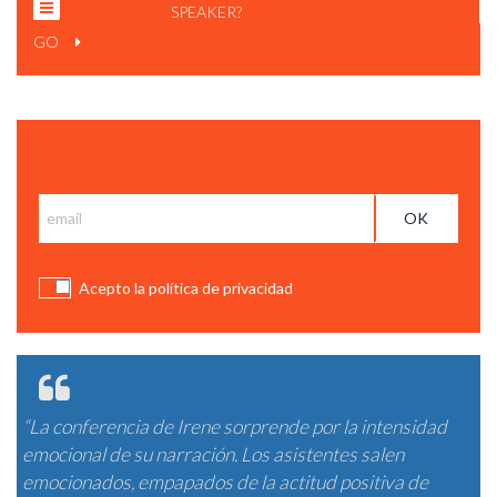
SPEAKER?
GO
Subscribe and get BCC News
IRENE VILLA: "SABER QUE SE PUEDE". TALKS AT GOOGLE
Acepto la política de privacidad
“La conferencia de Irene sorprende por la intensidad
emocional de su narración. Los asistentes salen
emocionados, empapados de la actitud positiva de