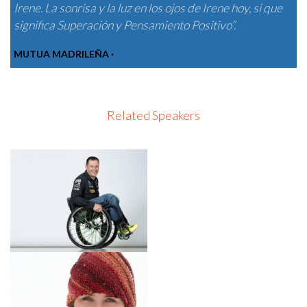
Irene. La sonrisa y la luz en los ojos de Irene hoy, si que
significa Superación y Pensamiento Positivo”.
IRENE VILLA - DISFRUTA LA VIDA - WOBI
MUTUA MADRILEÑA ·
Related Speakers