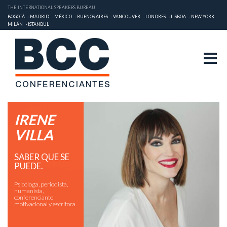
THE INTERNATIONAL SPEAKERS BUREAU
BOGOTÁ
MADRID
MÉXICO
BUENOS AIRES
VANCOUVER
LONDRES
LISBOA
NEW YORK
MILÁN
ISTANBUL
IRENE
VILLA
SABER QUE SE
PUEDE.
Psicóloga, periodista,
humanista,
conferenciante
motivacional y escritora.