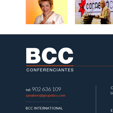
C
902 636 109
tel:
L
speakers@grupobcc.com
BCC INTERNATIONAL
E