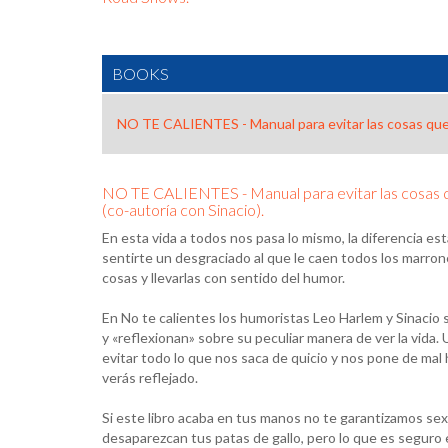
BOOKS
NO TE CALIENTES - Manual para evitar las cosas que 
NO TE CALIENTES - Manual para evitar las cosas 
(co-autoría con Sinacio).
En esta vida a todos nos pasa lo mismo, la diferencia e
sentirte un desgraciado al que le caen todos los marrones
cosas y llevarlas con sentido del humor.
En No te calientes los humoristas Leo Harlem y Sinaci
y «reflexionan» sobre su peculiar manera de ver la vida.
evitar todo lo que nos saca de quicio y nos pone de mal h
verás reflejado.
Si este libro acaba en tus manos no te garantizamos se
desaparezcan tus patas de gallo, pero lo que es seguro e