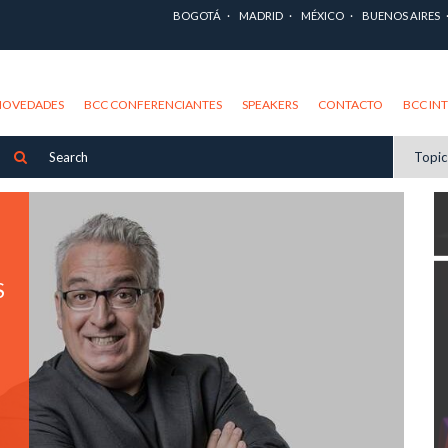
BOGOTÁ
MADRID
MÉXICO
BUENOS AIRES
NOVEDADES
BCC CONFERENCIANTES
SPEAKERS
CONTACTO
BCC IN
Topi
S