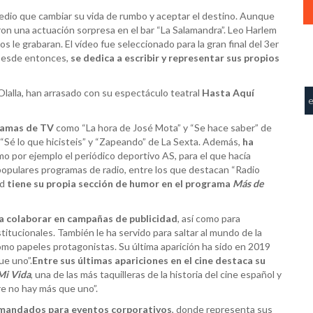
edio que cambiar su vida de rumbo y aceptar el destino. Aunque
aron una actuación sorpresa en el bar “La Salamandra”. Leo Harlem
 le grabaran. El vídeo fue seleccionado para la gran final del 3er
Desde entonces,
se dedica a escribir y representar sus propios
lalla, han arrasado con su espectáculo teatral
Hasta Aquí
ramas de TV
como “La hora de José Mota” y “Se hace saber” de
 “Sé lo que hicisteis” y “Zapeando” de La Sexta. Además,
ha
mo por ejemplo el periódico deportivo AS, para el que hacía
 populares programas de radio, entre los que destacan “Radio
ad
tiene su propia sección de humor en el programa
Más de
ra colaborar en campañas de publicidad
, así como para
titucionales. También le ha servido para saltar al mundo de la
mo papeles protagonistas. Su última aparición ha sido en 2019
ue uno”.
Entre sus últimas apariciones en el cine destaca su
Mi Vida
, una de las más taquilleras de la historia del cine español y
re no hay más que uno”.
demandados para eventos corporativos
, donde representa sus