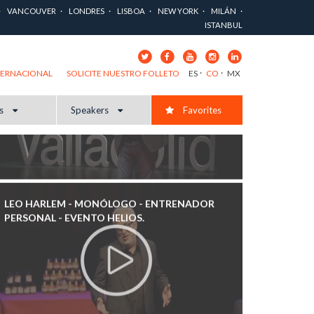
GLOBAL | TEDXVALLADOLID.
VANCOUVER
LONDRES
LISBOA
NEW YORK
MILÁN
ISTANBUL
ES
CO
MX
TERNACIONAL
SOLICITE NUESTRO FOLLETO
cs
Speakers
Favorites
LEO HARLEM - MONÓLOGO - ENTRENADOR
PERSONAL - EVENTO HELIOS.
LEO HARLEM - BLOG DE VIAJES PARA FARDAR - EL