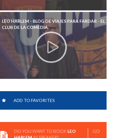
CLUB DE LA COMEDIA.
LEO HARLEM - CÓMO SOBREVIVIR EN LA ALDEA
GLOBAL | TEDXVALLADOLID.
ADD TO FAVORITES
DO YOU WANT TO BOOK
LEO
GO
HARLEM
AS SPEAKER?