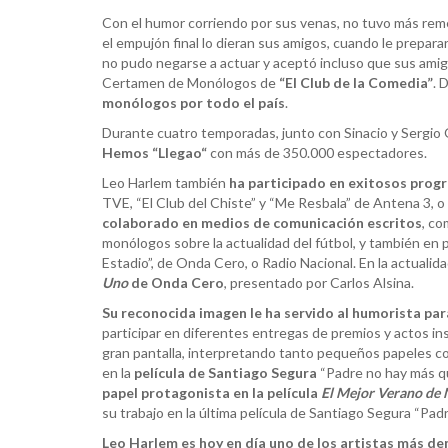
Con el humor corriendo por sus venas, no tuvo más rem
el empujón final lo dieran sus amigos, cuando le prepar
no pudo negarse a actuar y aceptó incluso que sus amigos
Certamen de Monólogos de
“El Club de la Comedia”
. 
monólogos por todo el país
.
Durante cuatro temporadas, junto con Sinacio y Sergio O
Hemos “Llegao“
con más de 350.000 espectadores.
Leo Harlem también
ha participado en exitosos prog
TVE, “El Club del Chiste” y “Me Resbala” de Antena 3, o
colaborado en medios de comunicación escritos
, co
monólogos sobre la actualidad del fútbol, y también en
Estadio”, de Onda Cero, o Radio Nacional. En la actualid
Uno
de Onda Cero
, presentado por Carlos Alsina.
Su reconocida imagen le ha servido al humorista pa
participar en diferentes entregas de premios y actos ins
gran pantalla, interpretando tanto pequeños papeles co
en la
película de Santiago Segura
“Padre no hay más q
papel protagonista en la película
El Mejor Verano de 
su trabajo en la última película de Santiago Segura “Pad
Leo Harlem es hoy en día uno de los artistas más 