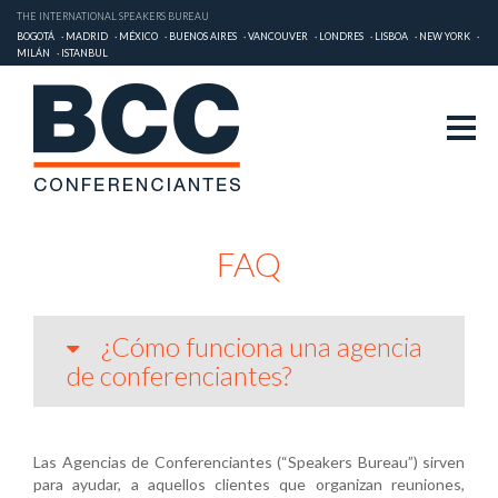
THE INTERNATIONAL SPEAKERS BUREAU
BOGOTÁ
MADRID
MÉXICO
BUENOS AIRES
VANCOUVER
LONDRES
LISBOA
NEW YORK
MILÁN
ISTANBUL
FAQ
¿Cómo funciona una agencia
de conferenciantes?
Las Agencias de Conferenciantes (“Speakers Bureau”) sirven
para ayudar, a aquellos clientes que organizan reuniones,