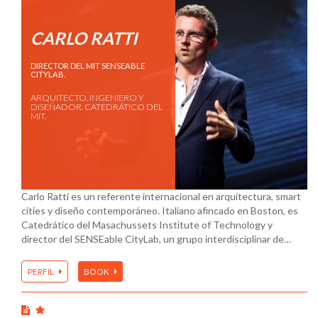
CARLO RATTI
DIRECTOR DEL MIT SENSEABLE
CITYLAB.
ARQUITECTO, INGENIERO Y
DISEÑADOR. CATEDRÁTICO DEL
MIT.
Carlo Ratti es un referente internacional en arquitectura, smart
cities y diseño contemporáneo. Italiano afincado en Boston, es
Catedrático del Masachussets Institute of Technology y
director del SENSEable CityLab, un grupo interdisciplinar de…
PERFIL
BOOK