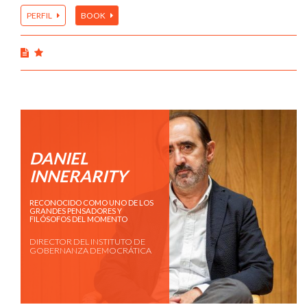
PERFIL
BOOK
DANIEL
INNERARITY
RECONOCIDO COMO UNO DE LOS
GRANDES PENSADORES Y
FILÓSOFOS DEL MOMENTO
DIRECTOR DEL INSTITUTO DE
GOBERNANZA DEMOCRÁTICA