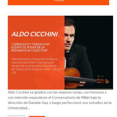
ALDO CICCHINI
“LIDERAZGO Y TRABAJO EN
EQUIPO: EL PODER DE LA
RESONANCIA COLECTIVA”
Miembro de la Orquesta Sinfónica
Nacional de la RAI. Miembro del
sexteto de cuerdas de la Academia
del Teatro de la Scala de Milán (2010-
13).
Aldo Cicchini se graduó con las mejores notas, con honores y
con mención especial en el Conservatorio de Milán bajo la
dirección de Daniele Gay, y luego perfeccionó sus estudios en la
Universidad…