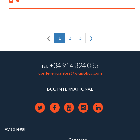
❮
1
2
3
❯
+34 914 324 035
tel:
conferenciantes@grupobcc.com
BCC INTERNATIONAL
Aviso legal
Contacto