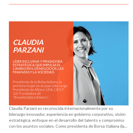
CLAUDIA
PARZANI
LÍDER INCLUSIVA Y PENSADORA
ESTRATÉGICA QUE IMPULSA EL
CAMBIO EN LOS NEGOCIOS, LAS
FINANZAS Y LA SOCIEDAD.
Presidenta de la Bolsa Italiana, la
primera mujer en ocupar este cargo.
Presidenta de Allianz S.P.A. (2017-
22). Fundadora de
“Breakfast@Linklaters”.
Claudia Parzani es reconocida internacionalmente por su
liderazgo innovador, experiencia en gobierno corporativo, visión
estratégica, enfoque en el desarrollo del talento y compromiso
con los asuntos sociales. Como presidenta de Borsa Italiana (la…