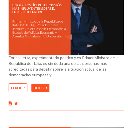
UNO DE LOS LÍDERES DE OPINIÓN
MÁS INFLUYENTES SOBRE EL
FUTURO DE EUROPA.
Primer Ministro de la República de
Italia (2013-14). Presidente del
Jacques Delors Institut. Decano de la
Escuela de Política, Economía y
Asuntos Globales en IE University.
Enrico Letta, experimentado político y ex Primer Ministro de la
República de Italia, es sin duda una de las personas más
acreditadas para debatir sobre la situación actual de las
democracias europeas y…
PERFIL
BOOK