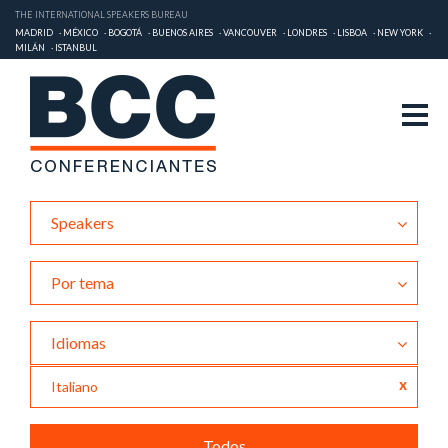
THE INTERNATIONAL SPEAKERS BUREAU
MADRID
MÉXICO
BOGOTÁ
BUENOS AIRES
VANCOUVER
LONDRES
LISBOA
NEW YORK
MILÁN
ISTANBUL
Speakers
Por tema
Idiomas
x
Italiano
Todos