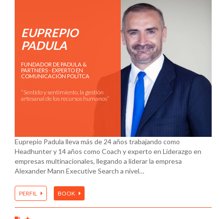
EUPREPIO
PADULA
FUNDADOR DE PADULA &
PARTNERS - EXPERTO EN
COMUNICACIÓN POLÍTCA
“Sentido y sentimiento, la gestión
artesanal de los recursos humanos”
Euprepio Padula lleva más de 24 años trabajando como
Headhunter y 14 años como Coach y experto en Liderazgo en
empresas multinacionales, llegando a liderar la empresa
Alexander Mann Executive Search a nivel…
PERFIL
BOOK