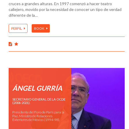
cruces a grandes alturas. En 1997 comenzó a hacer teatro
callejero, movido por la necesidad de conocer un tipo de verdad
diferente de la…
PERFIL
BOOK
ÁNGEL GURRÍA
SECRETARIO GENERAL DE LA OCDE
(2006-2021).
Presidente del Foro de París para la
Paz. Ministro de Relaciones
Exteriores de México (1994-98).