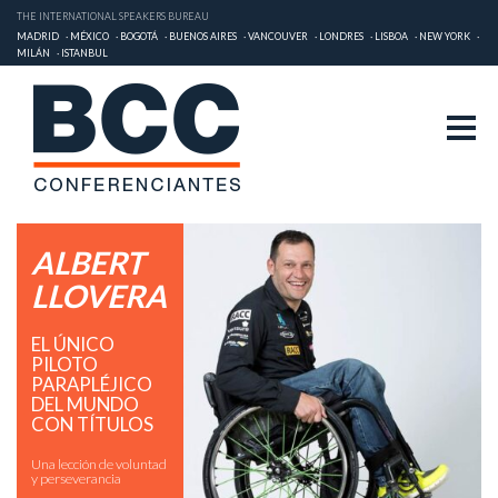
THE INTERNATIONAL SPEAKERS BUREAU
MADRID
MÉXICO
BOGOTÁ
BUENOS AIRES
VANCOUVER
LONDRES
LISBOA
NEW YORK
MILÁN
ISTANBUL
ALBERT
LLOVERA
EL ÚNICO
PILOTO
PARAPLÉJICO
DEL MUNDO
CON TÍTULOS
Una lección de voluntad
y perseverancia