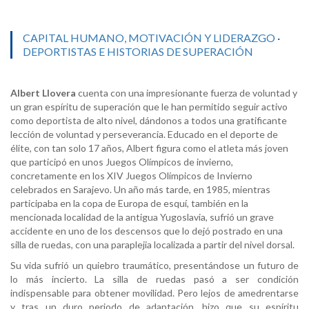
CAPITAL HUMANO, MOTIVACIÓN Y LIDERAZGO
·
DEPORTISTAS E HISTORIAS DE SUPERACIÓN
Albert Llovera
cuenta con una impresionante fuerza de voluntad y
un gran espíritu de superación que le han permitido seguir activo
como deportista de alto nivel, dándonos a todos una gratificante
lección de voluntad y perseverancia. Educado en el deporte de
élite, con tan solo 17 años, Albert figura como el atleta más joven
que participó en unos Juegos Olímpicos de invierno,
concretamente en los XIV Juegos Olímpicos de Invierno
celebrados en Sarajevo. Un año más tarde, en 1985, mientras
participaba en la copa de Europa de esquí, también en la
mencionada localidad de la antigua Yugoslavia, sufrió un grave
accidente en uno de los descensos que lo dejó postrado en una
silla de ruedas, con una paraplejia localizada a partir del nivel dorsal.
Su vida sufrió un quiebro traumático, presentándose un futuro de
lo más incierto. La silla de ruedas pasó a ser condición
indispensable para obtener movilidad. Pero lejos de amedrentarse
y tras un duro periodo de adaptación, hizo que su espíritu