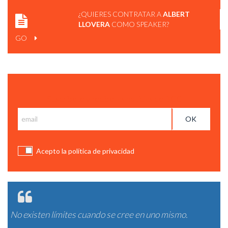
¿QUIERES CONTRATAR A
ALBERT
LLOVERA
COMO SPEAKER?
GO
Suscríbete y recibe las notícias de BCC
Acepto la política de privacidad
No existen límites cuando se cree en uno mismo.