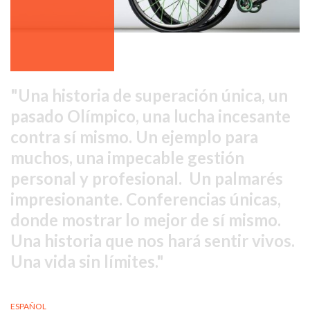
Una historia de superación única, un
pasado Olímpico, una lucha incesante
contra sí mismo. Un ejemplo para
muchos, una impecable gestión
personal y profesional. Un palmarés
impresionante. Conferencias únicas,
donde mostrar lo mejor de sí mismo.
Una historia que nos hará sentir vivos.
Una vida sin límites.
ESPAÑOL