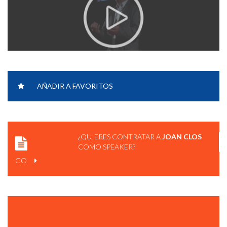
JOAN CLOS - URBAN AGE SHAPING CITIES: THE CASE FOR
AÑADIR A FAVORITOS
PLANNING.
¿QUIERES CONTRATAR A
JOAN CLOS
COMO SPEAKER?
GO
Suscríbete y recibe las notícias de BCC