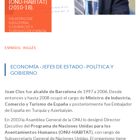
(ONU-HABITAT)
(2010-18).
MINISTRO DE
INDUSTRIA,
COMERCIO Y
TURISMO DE ESPAÑA
(2006-2008). ALCALDE
DE BARCELONA
(1997–2006).
ESPAÑOL · INGLÉS
ECONOMÍA
·
JEFES DE ESTADO
·
POLÍTICA Y
GOBIERNO
Joan Clos
fue
alcalde de Barcelona
de 1997 a 2006. Desde
entonces y hasta 2008 ocupó el cargo de
Ministro de Industria,
Comercio y Turismo de España
y posteriormente fue Embajador
de España en Turquía y Azerbaiyán.
En 2010 la Asamblea General de la ONU lo designó Director
Ejecutivo del
Programa de Naciones Unidas para los
Asentamientos Humanos (ONU-HABITAT
), con rango de
Subsecretario General de Naciones Unidas. El organismo tiene