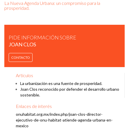
La Nueva Agenda Urbana: un compromiso para la
prosperidad.
PIDE INFORMACIÓN SOBRE
JOAN CLOS
CONTACTO
JOAN CLOS - URBAN AGE SHAPING CITIES: THE CASE FOR
Artículos
PLANNING.
La urbanización es una fuente de prosperidad.
Joan Clos reconocido por defender el desarrollo urbano
sostenible.
Enlaces de interés
onuhabitat.org.mx/index.php/joan-clos-director-
ejecutivo-de-onu-habitat-atiende-agenda-urbana-en-
mexico