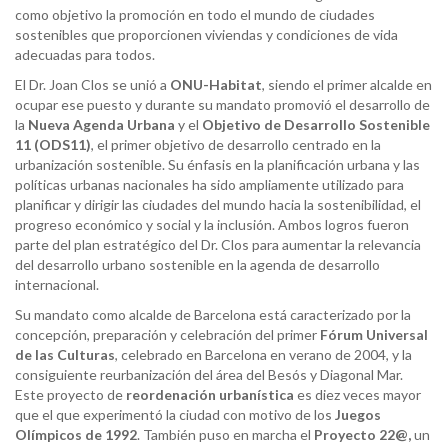
como objetivo la promoción en todo el mundo de ciudades
sostenibles que proporcionen viviendas y condiciones de vida
adecuadas para todos.
El Dr. Joan Clos se unió a
ONU-Habitat
, siendo el primer alcalde en
ocupar ese puesto y durante su mandato promovió el desarrollo de
la
Nueva Agenda Urbana
y el
Objetivo de Desarrollo Sostenible
11 (ODS11)
, el primer objetivo de desarrollo centrado en la
urbanización sostenible. Su énfasis en la planificación urbana y las
políticas urbanas nacionales ha sido ampliamente utilizado para
planificar y dirigir las ciudades del mundo hacia la sostenibilidad, el
progreso económico y social y la inclusión. Ambos logros fueron
parte del plan estratégico del Dr. Clos para aumentar la relevancia
del desarrollo urbano sostenible en la agenda de desarrollo
internacional.
Su mandato como alcalde de Barcelona está caracterizado por la
concepción, preparación y celebración del primer
Fórum Universal
de las Culturas
, celebrado en Barcelona en verano de 2004, y la
consiguiente reurbanización del área del Besós y Diagonal Mar.
Este proyecto de
reordenación urbanística
es diez veces mayor
que el que experimentó la ciudad con motivo de los
Juegos
Olímpicos de 1992
. También puso en marcha el
Proyecto 22@,
un