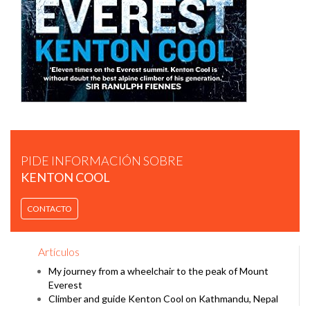
KENTON COOL, NEIL GRESHAM AND HEATHER GELUK
EXPLORE THE SCOTTISH MOUNTAINS
PIDE INFORMACIÓN SOBRE
KENTON COOL
CONTACTO
LIFE AT THE TOP WITH KENTON COOL
Artículos
My journey from a wheelchair to the peak of Mount
Everest
Climber and guide Kenton Cool on Kathmandu, Nepal