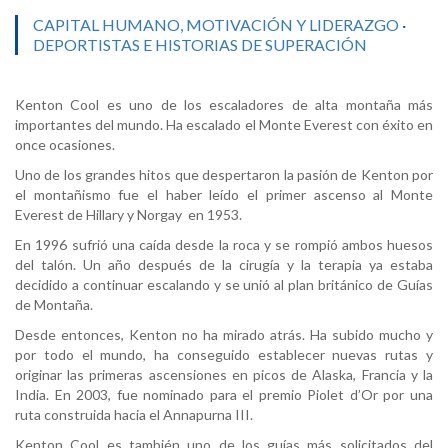
CAPITAL HUMANO, MOTIVACIÓN Y LIDERAZGO
·
DEPORTISTAS E HISTORIAS DE SUPERACIÓN
Kenton Cool es uno de los escaladores de alta montaña más
importantes del mundo. Ha escalado el Monte Everest con éxito en
once ocasiones.
Uno de los grandes hitos que despertaron la pasión de Kenton por
el montañismo fue el haber leído el primer ascenso al Monte
Everest de Hillary y Norgay en 1953.
En 1996 sufrió una caída desde la roca y se rompió ambos huesos
del talón. Un año después de la cirugía y la terapia ya estaba
decidido a continuar escalando y se unió al plan británico de Guías
de Montaña.
Desde entonces, Kenton no ha mirado atrás. Ha subido mucho y
por todo el mundo, ha conseguido establecer nuevas rutas y
originar las primeras ascensiones en picos de Alaska, Francia y la
India. En 2003, fue nominado para el premio Piolet d’Or por una
ruta construida hacia el Annapurna III.
Kenton Cool es también uno de los guías más solicitados del