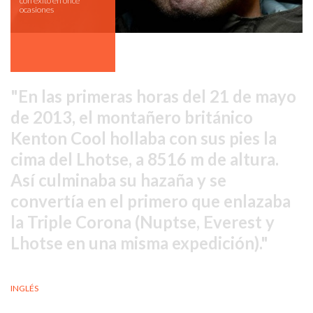
con éxito en once
ocasiones
En las primeras horas del 21 de mayo
de 2013, el montañero británico
Kenton Cool hollaba con sus pies la
cima del Lhotse, a 8516 m de altura.
Así culminaba su hazaña y se
convertía en el primero que enlazaba
la Triple Corona (Nuptse, Everest y
Lhotse en una misma expedición).
INGLÉS