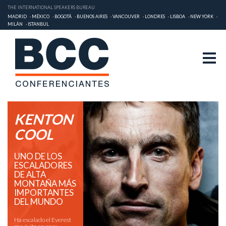
THE INTERNATIONAL SPEAKERS BUREAU
MADRID
MÉXICO
BOGOTÁ
BUENOS AIRES
VANCOUVER
LONDRES
LISBOA
NEW YORK
MILÁN
ISTANBUL
KENTON
COOL
UNO DE LOS
ESCALADORES
DE ALTA
MONTAÑA MÁS
IMPORTANTES
DEL MUNDO
Ha escalado el Everest