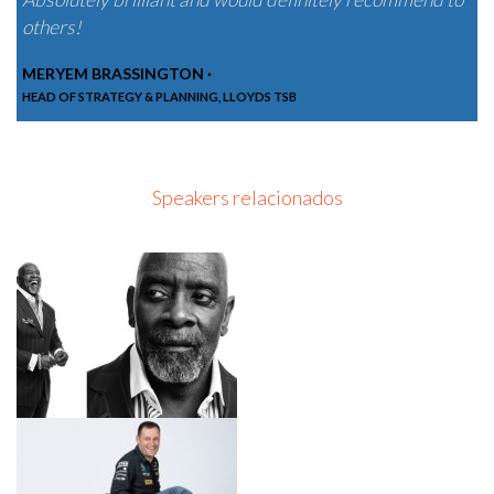
others!
MERYEM BRASSINGTON ·
HEAD OF STRATEGY & PLANNING, LLOYDS TSB
Speakers relacionados