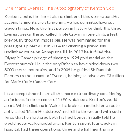
One Man's Everest: The Autobiography of Kenton Cool
Kenton Cool is the finest alpine climber of this generation. His
accomplishments are staggering. He has summited Everest
eleven times. He is the first person in history to climb the three
Everest peaks, the so-called Triple Crown, in one climb, a feat
previously thought impossible. He was nominated for the
prestigious piolet d'Or in 2004 for climbing a previously
unclimbed route on Annapurna III. In 2012 he fulfilled the
Olympic Games pledge of placing a 1924 gold medal on the
Everest summit. He is the only Briton to have skied down two
8000-metre mountains, and in 2009 he guided Sir Ranulph
Fiennes to the summit of Everest, helping to raise over £3 million
for Marie Curie Cancer Care.
His accomplishments are all the more extraordinary considering
an incident in the summer of 1996 which tore Kenton's world
apart. Whilst climbing in Wales, he broke a handhold on a route
aptly called 'Major Headstress' and fell to the ground with such
force that he shattered both his heel bones. Initially told he
would never walk unaided again, Kenton spent four weeks in
hospital, had three operations, three and a half months in a