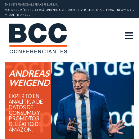
THE INTERNATIONAL SPEAKERS BUREAU
MADRID
MÉXICO
BOGOTÁ
BUENOS AIRES
VANCOUVER
LONDRES
LISBOA
NEW YORK
MILÁN
ISTANBUL
ANDREAS
WEIGEND
EXPERTO EN
ANALÍTICA DE
DATOS DE
CONSUMO Y
PROMOTOR
DEL ÉXITO DE
AMAZON.