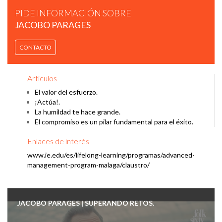
PIDE INFORMACIÓN SOBRE
JACOBO PARAGES
CONTACTO
JACOBO PARAGES | CAPACES DE LOGRAR NUESTROS
Artículos
OBJETIVOS.
El valor del esfuerzo.
¡Actúa!.
La humildad te hace grande.
El compromiso es un pilar fundamental para el éxito.
Enlaces de interés
www.ie.edu/es/lifelong-learning/programas/advanced-
management-program-malaga/claustro/
JACOBO PARAGES | SUPERANDO RETOS.