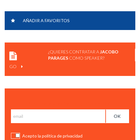
JACOBO PARAGES | CAPACES DE LOGRAR NUESTROS
AÑADIR A FAVORITOS
OBJETIVOS.
¿QUIERES CONTRATAR A
JACOBO
PARAGES
COMO SPEAKER?
GO
Suscríbete y recibe las notícias de BCC
Acepto la política de privacidad