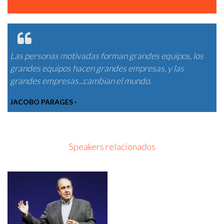
Las personas motivadas forman grandes equipos, los
grandes equipos hacen grandes empresas, y las
grandes empresas...cambian el mundo.
JACOBO PARAGES ·
Speakers relacionados