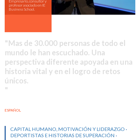
Empresario, consultor y
profesor asociado en IE
Business School.
Mas de 30.000 personas de todo el
mundo le han escuchado. Una
perspectiva diferente apoyada en una
historia vital y en el logro de retos
únicos.
ESPAÑOL
CAPITAL HUMANO, MOTIVACIÓN Y LIDERAZGO
·
DEPORTISTAS E HISTORIAS DE SUPERACIÓN
·