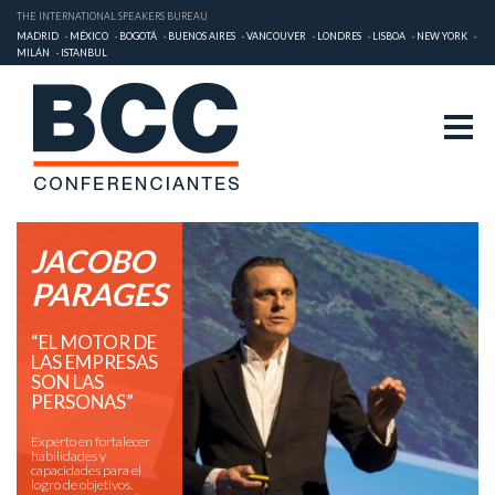
THE INTERNATIONAL SPEAKERS BUREAU
MADRID
MÉXICO
BOGOTÁ
BUENOS AIRES
VANCOUVER
LONDRES
LISBOA
NEW YORK
MILÁN
ISTANBUL
JACOBO
PARAGES
“EL MOTOR DE
LAS EMPRESAS
SON LAS
PERSONAS”
Experto en fortalecer
habilidades y
capacidades para el
logro de objetivos.