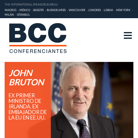
THE INTERNATIONAL SPEAKERS BUREAU
MADRID
MÉXICO
BOGOTÁ
BUENOS AIRES
VANCOUVER
LONDRES
LISBOA
NEW YORK
MILÁN
ISTANBUL
JOHN
BRUTON
EX PRIMER
MINISTRO DE
IRLANDA. EX
EMBAJADOR DE
LA EU EN EE.UU.