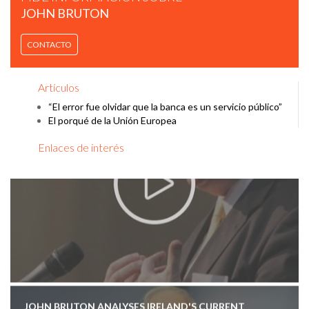
JOHN BRUTON
JOHN BRUTON ON EU AND U.S. RELATIONS
CONTACTO
Artículos
“El error fue olvidar que la banca es un servicio público”
El porqué de la Unión Europea
Enlaces de interés
JOHN BRUTON ANALYSES IRELAND'S CURRENT
ECONOMIC SITUATION.