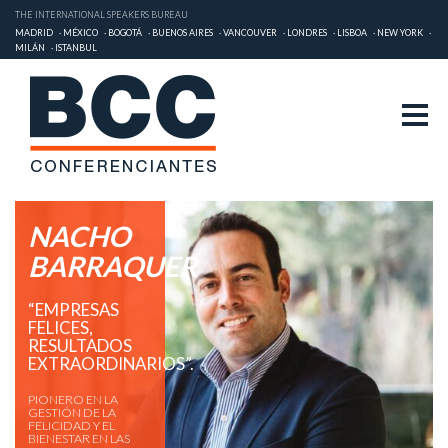
THE INTERNATIONAL SPEAKERS BUREAU
MADRID
MÉXICO
BOGOTÁ
BUENOS AIRES
VANCOUVER
LONDRES
LISBOA
NEW YORK
MILÁN
ISTANBUL
NACHO
BARRAQUER
“EMPRESAS
FELICES,
RESULTADOS
EXTRAORDINARIOS”.
PIONERO EN LA
GESTIÓN DE LA
FELICIDAD Y EL
BIENESTAR EN LAS