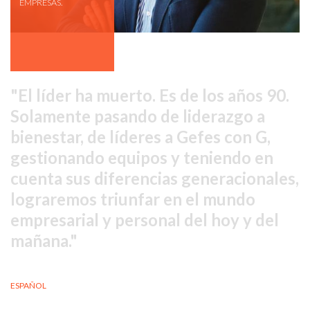
EMPRESAS.
El líder ha muerto. Es de los años 90.
Solamente pasando de liderazgo a
bienestar, de líderes a Gefes con G,
gestionando equipos y teniendo en
cuenta sus diferencias generacionales,
lograremos triunfar en el mundo
empresarial y personal del hoy y del
mañana.
ESPAÑOL