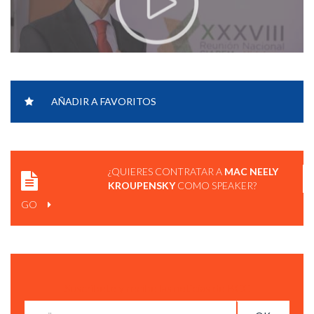
AÑADIR A FAVORITOS
¿QUIERES CONTRATAR A
MAC NEELY
KROUPENSKY
COMO SPEAKER?
GO
Suscríbete y recibe las notícias de BCC