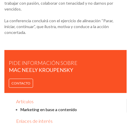
trabajar con pasión, colaborar con tenacidad y no darnos por
vencidos.
La conferencia concluirá con el ejercicio de alineación “Parar,
iniciar, continuar”, que ilustra, motiva y conduce a la acción
concertada.
TECNOLOGÍAS DISRUPTIVAS
PIDE INFORMACIÓN SOBRE
MAC NEELY KROUPENSKY
CONTACTO
Artículos
Marketing en base a contenido
Enlaces de interés