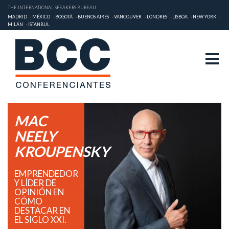
THE INTERNATIONAL SPEAKERS BUREAU
MADRID
MÉXICO
BOGOTÁ
BUENOS AIRES
VANCOUVER
LONDRES
LISBOA
NEW YORK
MILÁN
ISTANBUL
MAC
NEELY
KROUPENSKY
EMPRENDEDOR
Y LÍDER DE
OPINIÓN EN
CÓMO
DESTACAR EN
EL SIGLO XXI.