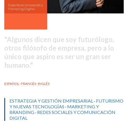
Experto en Innovación y
Marketing Digital.
Algunos dicen que soy futurólogo,
otros filósofo de empresa, pero a lo
único que aspiro es ser un gran ser
humano.
ESPAÑOL · FRANCÉS · INGLÉS
ESTRATEGIA Y GESTIÓN EMPRESARIAL
·
FUTURISMO
Y NUEVAS TECNOLOGÍAS
·
MARKETING Y
BRANDING
·
REDES SOCIALES Y COMUNICACIÓN
DIGITAL