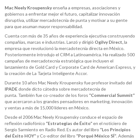
Mac Neely Kroupensky
enseña a empresas, asociaciones y
gobiernos a enfrentar mejor el futuro, capitalizar innovación
disruptiva, utilizar mercadotecnia de punta y motivar a su gente
para que asuman mayor responsabilidad.
Cuenta con más de 35 años de experiencia ejecutiva construyendo
compañías, marcas e industrias. Lanzó y dirigió
Ogilvy Direct,
la
empresa que revolucionó la mercadotecnia directa en México.
Posteriormente introdujo el CRM a Latinoamérica. Ha realizado 500
campañas de mercadotecnia estratégica que incluyen el
lanzamiento de Gold Card y Corporate Card de American Express, y
la creación de La Tarjeta Inteligente Accor.
Durante 10 años Mac Neely Kroupensky fue profesor invitado del
IPADE
donde dicto cátedra sobre mercadotecnia de
punta. También fue co-creador de los foros
“Commercial Summit”
que acercaron a los grandes pensadores en marketing, innovación
y ventas a más de 15,000 líderes en México.
Desde el 2006 Mac Neely Kroupensky conduce el espacio de
reflexión radiofónico
“Estrategias de Éxito”
en el noticiero de
Sergio Sarmiento en Radio Red. Es autor del libro
“Los Principios
del Éxito HOY”
y Co-editor del libro
“Porqué México SÍ”
. Además