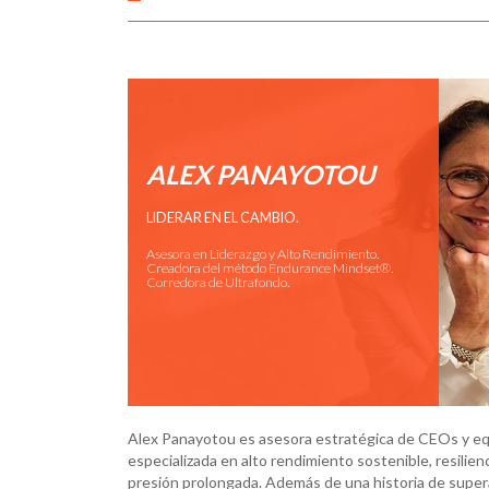
ALEX PANAYOTOU
LIDERAR EN EL CAMBIO.
Asesora en Liderazgo y Alto Rendimiento.
Creadora del método Endurance Mindset®.
Corredora de Ultrafondo.
Alex Panayotou es asesora estratégica de CEOs y equ
especializada en alto rendimiento sostenible, resilien
presión prolongada. Además de una historia de super