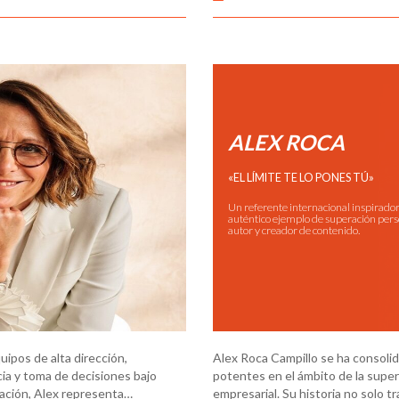
ALEX ROCA
«EL LÍMITE TE LO PONES TÚ»
Un referente internacional inspirador
auténtico ejemplo de superación perso
autor y creador de contenido.
ipos de alta dirección,
Alex Roca Campillo se ha consoli
cia y toma de decisiones bajo
potentes en el ámbito de la supera
ación, Alex representa…
empresarial. Su historia no solo 