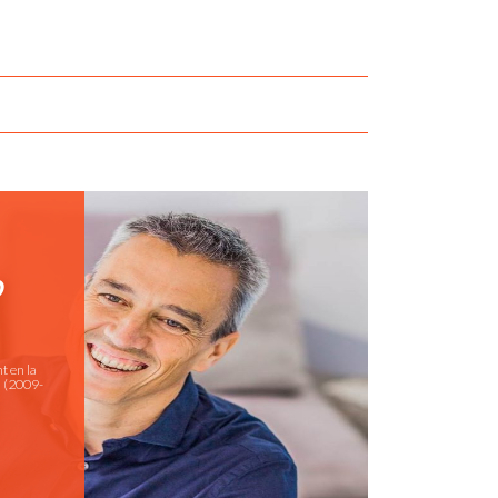
O
 en la
d (2009-