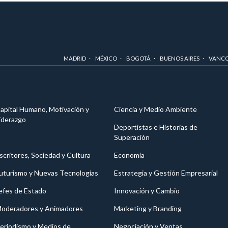
MADRID
MÉXICO
BOGOTÁ
BUENOS AIRES
VANC
apital Humano, Motivación y
Ciencia y Medio Ambiente
iderazgo
Deportistas e Historias de
Superación
scritores, Sociedad y Cultura
Economía
uturismo y Nuevas Tecnologías
Estrategia y Gestión Empresarial
efes de Estado
Innovación y Cambio
oderadores y Animadores
Marketing y Branding
eriodismo y Medios de
Negociación y Ventas