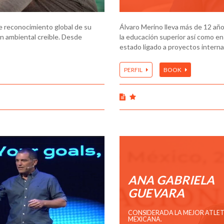
e reconocimiento global de su
Álvaro Merino lleva más de 12 año
ón ambiental creíble. Desde
la educación superior así como en
estado ligado a proyectos intern
PERFIL
BOOK
ANA GABRIELA
GUEVARA
CONSIDERADA LA MEJOR ATLE
MEXICANA.