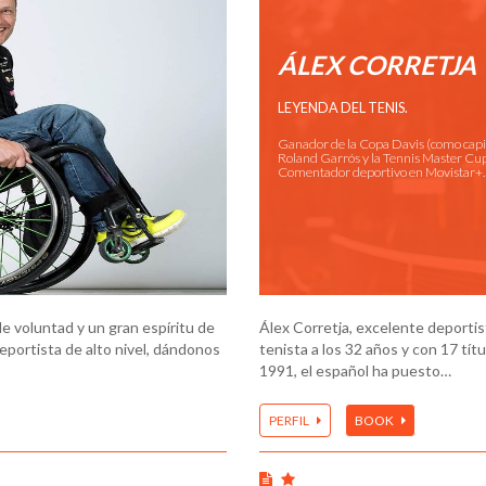
ÁLEX CORRETJA
LEYENDA DEL TENIS.
Ganador de la Copa Davis (como capi
Roland Garrós y la Tennis Master Cup
Comentador deportivo en Movistar+.
e voluntad y un gran espíritu de
Álex Corretja, excelente deportis
eportista de alto nivel, dándonos
tenista a los 32 años y con 17 t
1991, el español ha puesto…
PERFIL
BOOK