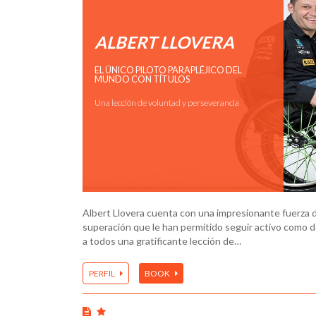
ALBERT LLOVERA
EL ÚNICO PILOTO PARAPLÉJICO DEL
MUNDO CON TÍTULOS
Una lección de voluntad y perseverancia
Albert Llovera cuenta con una impresionante fuerza d
superación que le han permitido seguir activo como d
a todos una gratificante lección de…
PERFIL
BOOK