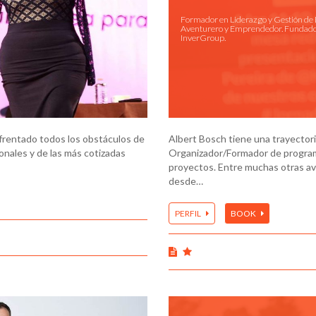
Formador en Liderazgo y Gestión de 
Aventurero y Emprendedor. Fundado
InverGroup.
nfrentado todos los obstáculos de
Albert Bosch tiene una trayecto
ionales y de las más cotizadas
Organizador/Formador de programa
proyectos. Entre muchas otras ave
desde…
PERFIL
BOOK