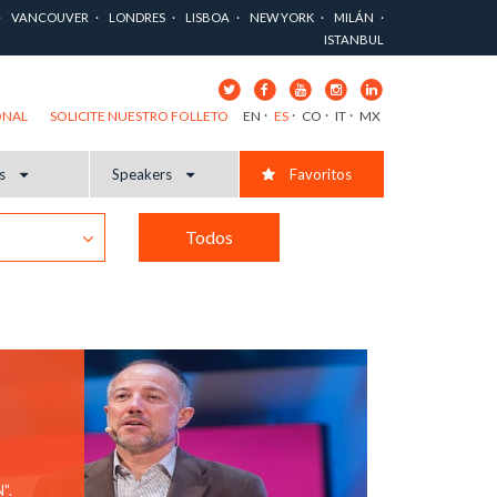
VANCOUVER
LONDRES
LISBOA
NEW YORK
MILÁN
ISTANBUL
EN
ES
CO
IT
MX
ONAL
SOLICITE NUESTRO FOLLETO
s
Speakers
Favoritos
Todos
”.