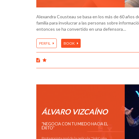
Alexandra Cousteau se basa en los más de 60 años d
familia para involucrar a las personas sobre informaci
entonces se ha convertido en una defensora…
PERFIL
BOOK
ÁLVARO VIZCAÍNO
“NEGOCIA CON TU MIEDO HACIA EL
ÉXITO”
Protagonista real de la película "Solo", una