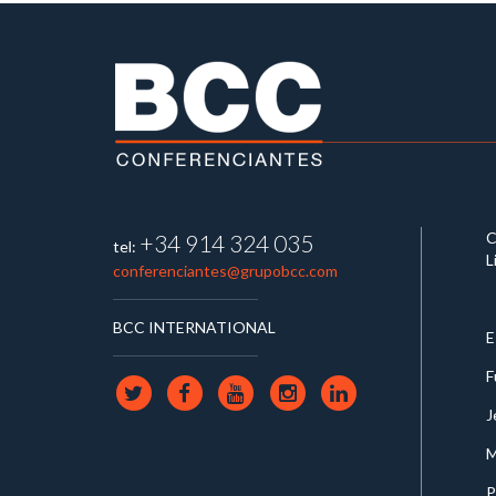
C
+34 914 324 035
tel:
L
conferenciantes@grupobcc.com
BCC INTERNATIONAL
E
F
J
M
P