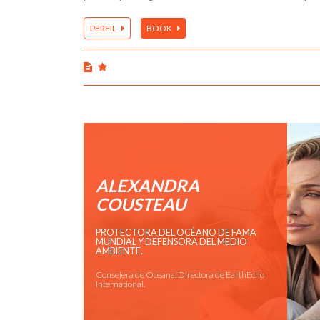
PERFIL
BOOK
ALEXANDRA
COUSTEAU
PROTECTORA DEL OCÉANO DE FAMA
MUNDIAL Y DEFENSORA DEL MEDIO
AMBIENTE.
Consejera de Oceana. Directora de EarthEcho
International.