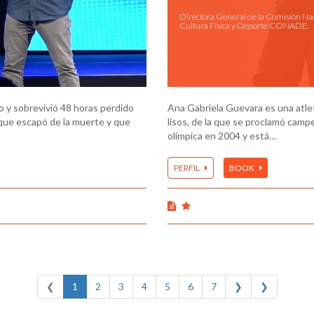
Directora General de la Comisión Na
Cultura Física y Deporte CONADE.
do y sobrevivió 48 horas perdido
Ana Gabriela Guevara es una atle
n que escapó de la muerte y que
lisos, de la que se proclamó cam
olímpica en 2004 y está…
PERFIL
BOOK
❮
1
2
3
4
5
6
7
❯
❯