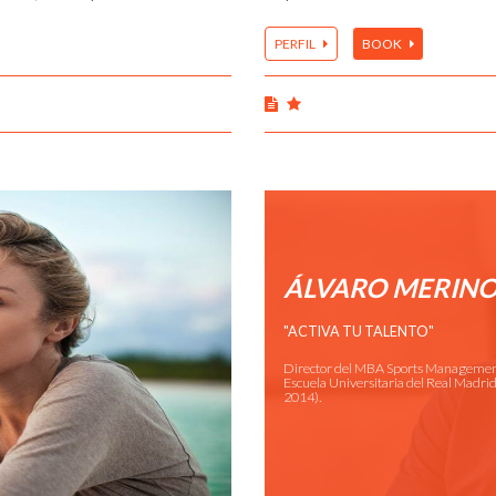
PERFIL
BOOK
ÁLVARO MERIN
"ACTIVA TU TALENTO"
Director del MBA Sports Management
Escuela Universitaria del Real Madri
2014).