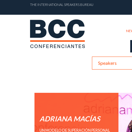
THE INTERNATIONAL SPEAKERS BUREAU
NE
Speakers
ADRIANA MACÍAS
UN MODELO DE SUPERACIÓN PERSONAL