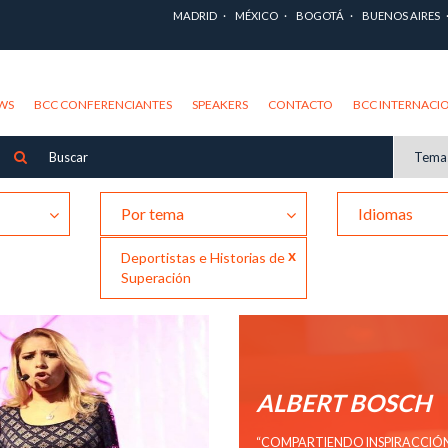
MADRID
MÉXICO
BOGOTÁ
BUENOS AIRES
WS
BCC CONFERENCIANTES
SPEAKERS
CONTACTO
BCC INTERNACI
Tema
Por tema
Idiomas
x
Deportistas e Historias de
Superación
ALBERT BOSCH
“COMPARTIENDO INSPIRACCIÓN