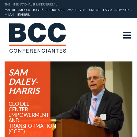
THE INTERNATIONAL SPEAKERS BUREAU
MADRID
MÉXICO
BOGOTÁ
BUENOS AIRES
VANCOUVER
LONDRES
LISBOA
NEW YORK
MILÁN
ISTANBUL
SAM
DALEY-
HARRIS
CEO DEL
CENTER
EMPOWERMENT
AND
TRANSFORMATION
(CCET).