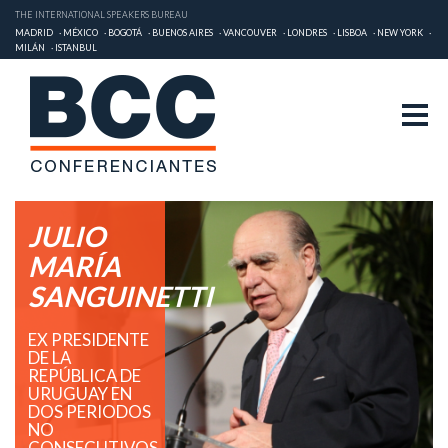
THE INTERNATIONAL SPEAKERS BUREAU
MADRID
MÉXICO
BOGOTÁ
BUENOS AIRES
VANCOUVER
LONDRES
LISBOA
NEW YORK
MILÁN
ISTANBUL
JULIO
MARÍA
SANGUINETTI
EX PRESIDENTE
DE LA
REPÚBLICA DE
URUGUAY EN
DOS PERIODOS
NO
CONSECUTIVOS