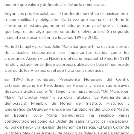
hombre que valora y defiende al máximo la democracia.
Según sus propias palabras: “El poder democrático es básicamente
responsabilidad y obligación. Cada vez que suena el teléfono lo
siento en el estómago, no en el oído, porque ya sé que la llamada
que llega es por algo que no se pudo resolver antes”. Su segundo
mandato se desarrolló entre los años 1995 y 2000.
Periodista ágil y prolífico, Julio María Sanguinetti ha escrito cientos
de artículos colaborando con importantes diarios como los
argentinos Acción y La Nación, o el diario español El País. En 1981
fundó y actuelmente dirige su propia publicación bajo el nombre de
Correo de los Viernes, en el que trata temas políticos.
En 1998 fue nombrado Presidente Honorario del Centro
Latinoamericano de Periodismo en Panamá y entre sus ensayos
destacan títulos como “El Temor y la Impaciencia”, “Un Mundo sin
Marx”, “El Doctor Figari” o su obra titulada “La Agonía de una
democracia”. Miembro de Honor del Instituto Histórico y
Geográfico de Uruguay y uno de los fundadores del Club de Madrid
en España, Julio María Sanguinetti, ha recibido varias
condecoraciones como «La Orden de Isabel la Católica » de España;
«El Sol de Perú» y la «Legión de Honor” de Francia, «El Gran Collar de
la Orden Mexicana Azteca» de México, la “Medalla del Parlamento