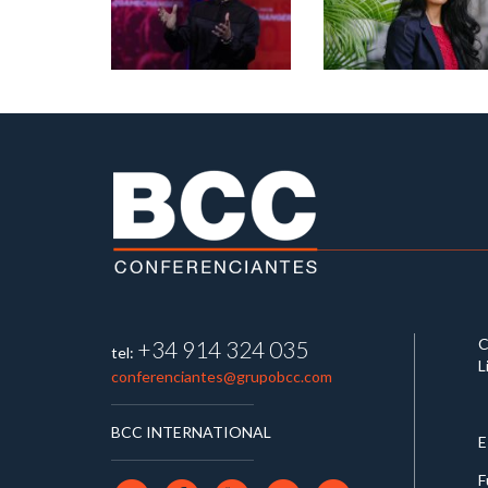
C
+34 914 324 035
tel:
L
conferenciantes@grupobcc.com
BCC INTERNATIONAL
E
F