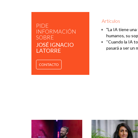
Artículos
PIDE
"La IA tiene una
INFORMACIÓN
humanos, su sop
SOBRE
“Cuando la IA to
JOSÉ IGNACIO
pasará a ser un 
LATORRE
CONTACTO