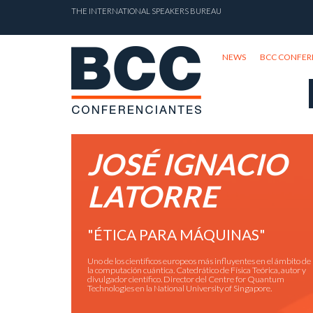
THE INTERNATIONAL SPEAKERS BUREAU
NEWS
BCC CONFER
JOSÉ IGNACIO
LATORRE
"ÉTICA PARA MÁQUINAS"
Uno de los científicos europeos más influyentes en el ámbito de
la computación cuántica. Catedrático de Física Teórica, autor y
divulgador científico. Director del Centre for Quantum
Technologies en la National University of Singapore.