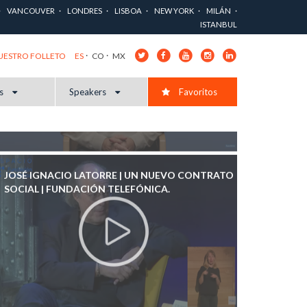
ARTIFICIAL: CÓMO ENTENDERLA SIN MIEDO |
VANCOUVER
LONDRES
LISBOA
NEW YORK
MILÁN
BBVA APRENDEMOS JUNTOS.
ISTANBUL
ES
CO
MX
NUESTRO FOLLETO
s
Speakers
Favoritos
JOSÉ IGNACIO LATORRE | UN NUEVO CONTRATO
SOCIAL | FUNDACIÓN TELEFÓNICA.