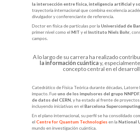
la intersección entre física, inteligencia artificial y 
trayectoria internacional que combina excelencia académ
divulgador y conferenciante de referencia.
Doctor en física de partículas por la
Universidad de Ba
primer nivel como el
MIT
y el
Instituto Niels Bohr
, con
campos.
A lo largo de su carrera ha realizado contri
la información cuántica
y, especialmente
concepto central en el desarrol
Catedrático de Física Teórica durante décadas, Latorre ha
impacto. Fue
uno de los impulsores del grupo NNPDF
de datos del CERN
, y ha estado al frente de proyecto
incluyendo iniciativas en el
Barcelona
Supercomputin
En el plano internacional, su perfil se ha consolidado c
el
Centre
for
Quantum Technologies
en la
National
U
mundo en investigación cuántica.