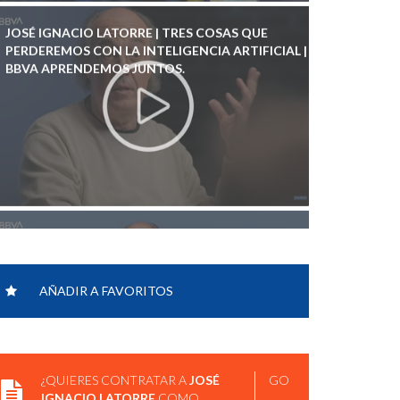
JOSÉ IGNACIO LATORRE | TRES COSAS QUE
PERDEREMOS CON LA INTELIGENCIA ARTIFICIAL |
BBVA APRENDEMOS JUNTOS.
JOSÉ IGNACIO LATORRE | INTELIGENCIA
ARTIFICIAL: CÓMO ENTENDERLA SIN MIEDO |
BBVA APRENDEMOS JUNTOS.
AÑADIR A FAVORITOS
¿QUIERES CONTRATAR A
JOSÉ
GO
IGNACIO LATORRE
COMO